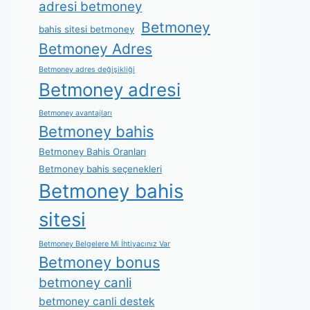
adresi betmoney
Betmoney
bahis sitesi betmoney
Betmoney Adres
Betmoney adres değişikliği
Betmoney adresi
Betmoney avantajları
Betmoney bahis
Betmoney Bahis Oranları
Betmoney bahis seçenekleri
Betmoney bahis
sitesi
Betmoney Belgelere Mi İhtiyacınız Var
Betmoney bonus
betmoney canli
betmoney canli destek