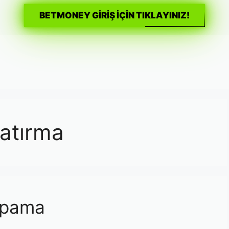
BETMONEY GİRİŞ İÇİN TIKLAYINIZ!
atırma
apama