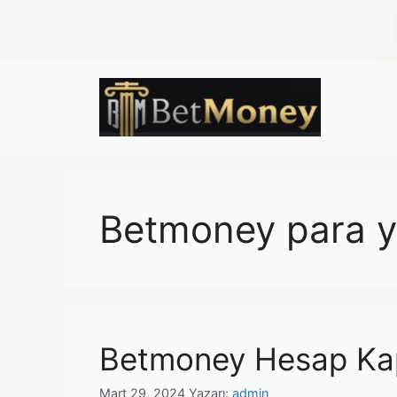
İçeriğe
atla
Betmoney para y
Betmoney Hesap K
Mart 29, 2024
Yazarı:
admin