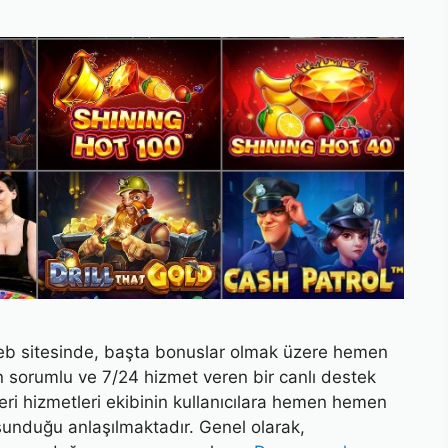
b sitesinde, başta bonuslar olmak üzere hemen
sorumlu ve 7/24 hizmet veren bir canlı destek
ri hizmetleri ekibinin kullanıcılara hemen hemen
 sunduğu anlaşılmaktadır. Genel olarak,