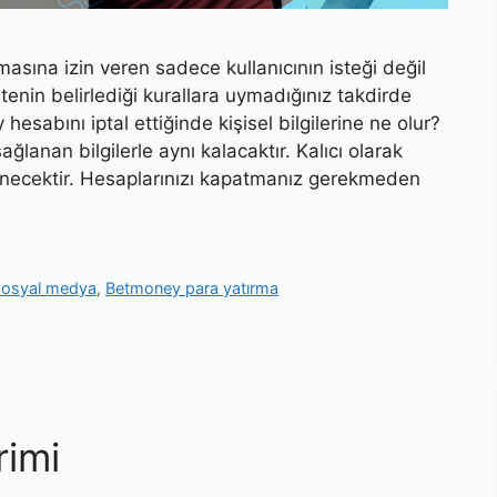
ına izin veren sadece kullanıcının isteği değil
tenin belirlediği kurallara uymadığınız takdirde
hesabını iptal ettiğinde kişisel bilgilerine ne olur?
ağlanan bilgilerle aynı kalacaktır. Kalıcı olarak
silinecektir. Hesaplarınızı kapatmanız gerekmeden
sosyal medya
,
Betmoney para yatırma
rimi