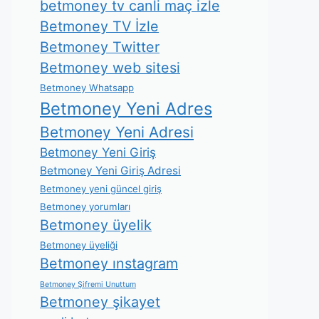
betmoney tv canli maç izle
Betmoney TV İzle
Betmoney Twitter
Betmoney web sitesi
Betmoney Whatsapp
Betmoney Yeni Adres
Betmoney Yeni Adresi
Betmoney Yeni Giriş
Betmoney Yeni Giriş Adresi
Betmoney yeni güncel giriş
Betmoney yorumları
Betmoney üyelik
Betmoney üyeliği
Betmoney ınstagram
Betmoney Şifremi Unuttum
Betmoney şikayet