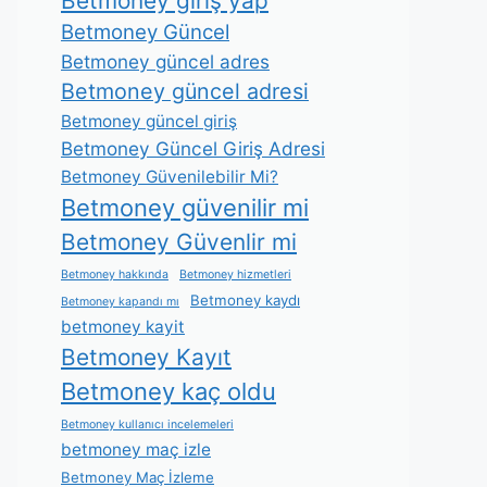
Betmoney giriş yap
Betmoney Güncel
Betmoney güncel adres
Betmoney güncel adresi
Betmoney güncel giriş
Betmoney Güncel Giriş Adresi
Betmoney Güvenilebilir Mi?
Betmoney güvenilir mi
Betmoney Güvenlir mi
Betmoney hakkında
Betmoney hizmetleri
Betmoney kaydı
Betmoney kapandı mı
betmoney kayit
Betmoney Kayıt
Betmoney kaç oldu
Betmoney kullanıcı incelemeleri
betmoney maç izle
Betmoney Maç İzleme