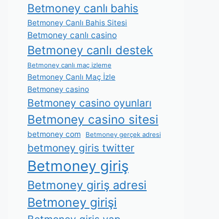
Betmoney canlı bahis
Betmoney Canlı Bahis Sitesi
Betmoney canlı casino
Betmoney canlı destek
Betmoney canlı maç izleme
Betmoney Canlı Maç İzle
Betmoney casino
Betmoney casino oyunları
Betmoney casino sitesi
betmoney com
Betmoney gerçek adresi
betmoney giris twitter
Betmoney giriş
Betmoney giriş adresi
Betmoney girişi