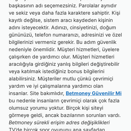
başkasının adı seçemezsiniz. Parolalar aynıdır
ve sekiz veya daha fazla karaktere sahiptir. Kişi
kayıtlı değilse, sistem aracı kaydeden kişinin
adını isteyecektir. Adınızı, cinsiyetinizi, doğum
gününüzü, telefon numaranızı, adresinizi ve özel
bilgilerinizi vermeniz gerekir. Bu adım güvenlik
nedeniyle önemlidir. Müşteri hizmetleri, üyelere
çalışırken de yardımcı olur. Müşteri hizmetleri
aracılığıyla girdiğiniz yanlış bilgileri değiştirebilir
veya katılmak istediğiniz bonus bilgilerini
alabilirsiniz. Müşteriler mutlu çünkü çevrimiçi
yardım ve iyi çalışmalarına yardımcı olan
insanlar. Site bakımlıdır,
Betmoney Güvenilir Mi
bu nedenle insanların çevrimiçi olarak çok fazla
olumsuz yorumu yoktur. Birçok kişi siteyi
görmeye geldi, ancak bazılarının sorunları vardı.
Betmoney sürekli erişim adres değişiklikleri
TV’de birçok spor oyununu ana sayfadan