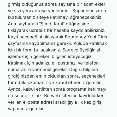
girmiş olduğunuz adres sayısına bir adım ekler
ve sizi yeni adrese yönlendirir. Şüphelerinizden
kurtulursanız siteye katılmayı öğreneceksiniz.
Ana sayfadaki “Şimdi Katıl” düğmesine
tıklayarak ücretsiz bir hesaba kaydolabilirsiniz.
Kayıt seçeneğini tıklayarak Betmoney Yeni Giriş
sayfasına kaydolmanız gerekir. Kulübe katılmak
için bir form bulacaksınız. Sadece üyeliğinizi
işlemek için gereken bilgileri isteyeceğiz.
Katılmak için adınızı, e -postanızı ve telefon
numaranızı vermeniz gerekir. Doğru bilgileri
girdiğinizden emin olduktan sonra, seçenekleri
formdaki okumanız ve kabul etmeniz gerekir.
Ayrıca, kabul ettikten sonra programa katılmayı
da seçebilirsiniz. Bu web sitesine kaydolurken,
verilen e-posta adresi aracılığıyla ilk kez giriş
yapmanız gerekir.