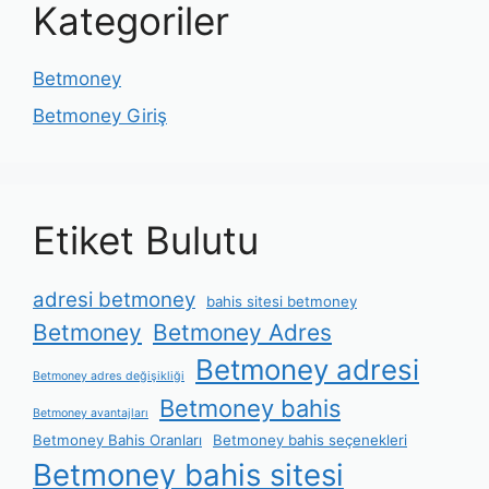
Kategoriler
Betmoney
Betmoney Giriş
Etiket Bulutu
adresi betmoney
bahis sitesi betmoney
Betmoney
Betmoney Adres
Betmoney adresi
Betmoney adres değişikliği
Betmoney bahis
Betmoney avantajları
Betmoney Bahis Oranları
Betmoney bahis seçenekleri
Betmoney bahis sitesi