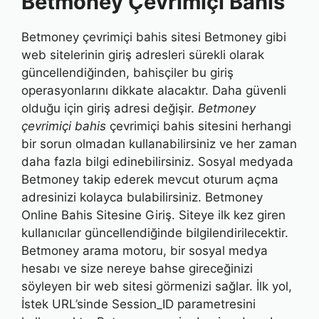
Betmoney Çevrimiçi Bahis
Betmoney çevrimiçi bahis sitesi Betmoney gibi
web sitelerinin giriş adresleri sürekli olarak
güncellendiğinden, bahisçiler bu giriş
operasyonlarını dikkate alacaktır. Daha güvenli
olduğu için giriş adresi değişir.
Betmoney
çevrimiçi bahis
çevrimiçi bahis sitesini herhangi
bir sorun olmadan kullanabilirsiniz ve her zaman
daha fazla bilgi edinebilirsiniz. Sosyal medyada
Betmoney takip ederek mevcut oturum açma
adresinizi kolayca bulabilirsiniz. Betmoney
Online Bahis Sitesine Giriş. Siteye ilk kez giren
kullanıcılar güncellendiğinde bilgilendirilecektir.
Betmoney arama motoru, bir sosyal medya
hesabı ve size nereye bahse gireceğinizi
söyleyen bir web sitesi görmenizi sağlar. İlk yol,
İstek URL’sinde Session_ID parametresini