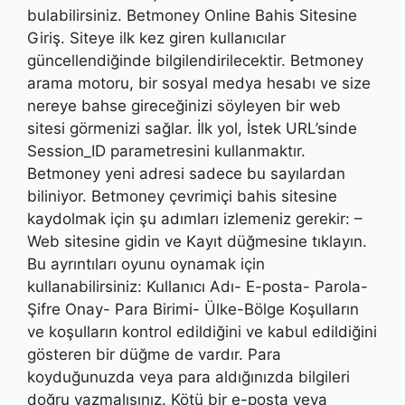
bulabilirsiniz. Betmoney Online Bahis Sitesine
Giriş. Siteye ilk kez giren kullanıcılar
güncellendiğinde bilgilendirilecektir. Betmoney
arama motoru, bir sosyal medya hesabı ve size
nereye bahse gireceğinizi söyleyen bir web
sitesi görmenizi sağlar. İlk yol, İstek URL’sinde
Session_ID parametresini kullanmaktır.
Betmoney yeni adresi sadece bu sayılardan
biliniyor. Betmoney çevrimiçi bahis sitesine
kaydolmak için şu adımları izlemeniz gerekir: –
Web sitesine gidin ve Kayıt düğmesine tıklayın.
Bu ayrıntıları oyunu oynamak için
kullanabilirsiniz: Kullanıcı Adı- E-posta- Parola-
Şifre Onay- Para Birimi- Ülke-Bölge Koşulların
ve koşulların kontrol edildiğini ve kabul edildiğini
gösteren bir düğme de vardır. Para
koyduğunuzda veya para aldığınızda bilgileri
doğru yazmalısınız. Kötü bir e-posta veya