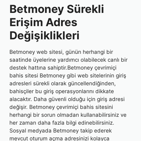
Betmoney Sürekli
Erişim Adres
Değişiklikleri
Betmoney web sitesi, günün herhangi bir
saatinde üyelerine yardımcı olabilecek canlı bir
destek hattına sahiptir.Betmoney çevrimiçi
bahis sitesi Betmoney gibi web sitelerinin giriş
adresleri sürekli olarak güncellendiğinden,
bahisçiler bu giriş operasyonlarını dikkate
alacaktır. Daha güvenli olduğu için giriş adresi
değişir. Betmoney çevrimiçi bahis sitesini
herhangi bir sorun olmadan kullanabilirsiniz ve
her zaman daha fazla bilgi edinebilirsiniz.
Sosyal medyada Betmoney takip ederek
mevcut oturum açma adresinizi kolayca