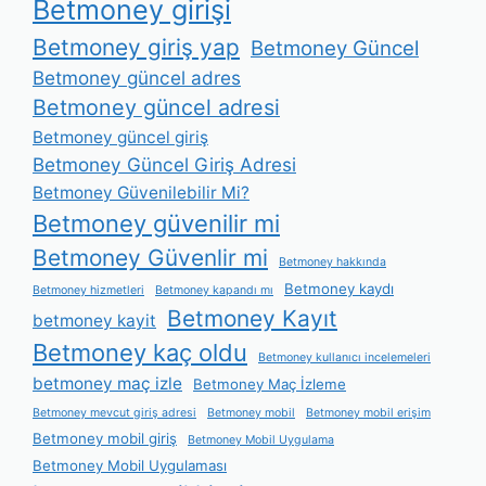
Betmoney girişi
Betmoney giriş yap
Betmoney Güncel
Betmoney güncel adres
Betmoney güncel adresi
Betmoney güncel giriş
Betmoney Güncel Giriş Adresi
Betmoney Güvenilebilir Mi?
Betmoney güvenilir mi
Betmoney Güvenlir mi
Betmoney hakkında
Betmoney kaydı
Betmoney hizmetleri
Betmoney kapandı mı
Betmoney Kayıt
betmoney kayit
Betmoney kaç oldu
Betmoney kullanıcı incelemeleri
betmoney maç izle
Betmoney Maç İzleme
Betmoney mevcut giriş adresi
Betmoney mobil
Betmoney mobil erişim
Betmoney mobil giriş
Betmoney Mobil Uygulama
Betmoney Mobil Uygulaması