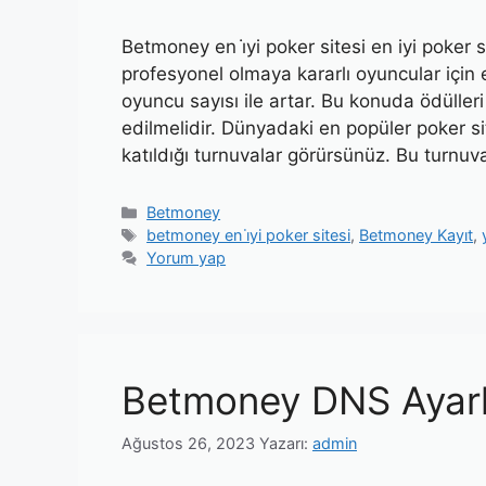
Betmoney en i̇yi poker sitesi en iyi poker 
profesyonel olmaya kararlı oyuncular için 
oyuncu sayısı ile artar. Bu konuda ödülleri
edilmelidir. Dünyadaki en popüler poker s
katıldığı turnuvalar görürsünüz. Bu turnuv
Kategoriler
Betmoney
Etiketler
betmoney en i̇yi poker sitesi
,
Betmoney Kayıt
,
Yorum yap
Betmoney DNS Ayarl
Ağustos 26, 2023
Yazarı:
admin