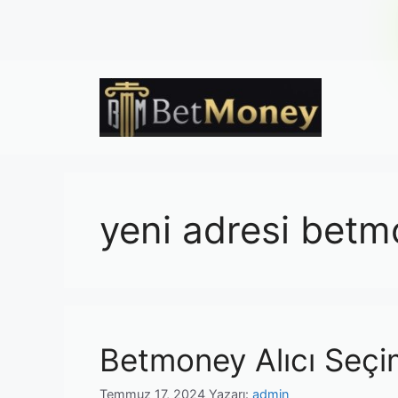
İçeriğe
atla
yeni adresi bet
Betmoney Alıcı Seçi
Temmuz 17, 2024
Yazarı:
admin