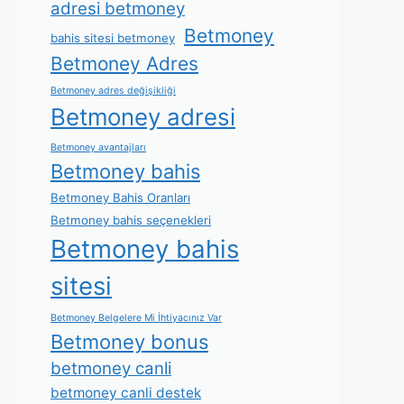
adresi betmoney
Betmoney
bahis sitesi betmoney
Betmoney Adres
Betmoney adres değişikliği
Betmoney adresi
Betmoney avantajları
Betmoney bahis
Betmoney Bahis Oranları
Betmoney bahis seçenekleri
Betmoney bahis
sitesi
Betmoney Belgelere Mi İhtiyacınız Var
Betmoney bonus
betmoney canli
betmoney canli destek