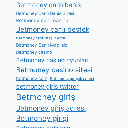
Betmoney canlı bahis
Betmoney Canlı Bahis Sitesi
Betmoney canlı casino
Betmoney canlı destek
Betmoney canlı maç izleme
Betmoney Canlı Maç İzle
Betmoney casino
Betmoney casino oyunları
Betmoney casino sitesi
betmoney com
Betmoney gerçek adresi
betmoney giris twitter
Betmoney giriş
Betmoney giriş adresi
Betmoney girişi