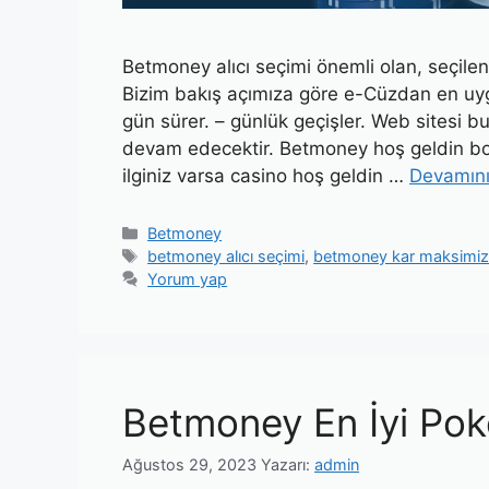
Betmoney alıcı seçimi önemli olan, seçilen 
Bizim bakış açımıza göre e-Cüzdan en uyg
gün sürer. – günlük geçişler. Web sitesi b
devam edecektir. Betmoney hoş geldin bon
ilginiz varsa casino hoş geldin …
Devamın
Kategoriler
Betmoney
Etiketler
betmoney alıcı seçimi
,
betmoney kar maksimi
Yorum yap
Betmoney En İyi Poke
Ağustos 29, 2023
Yazarı:
admin