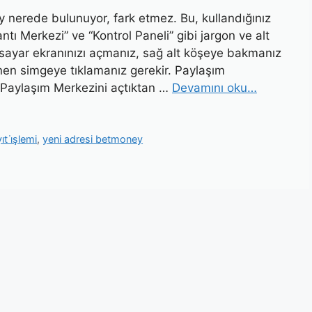
nerede bulunuyor, fark etmez. Bu, kullandığınız
tı Merkezi” ve “Kontrol Paneli” gibi jargon ve alt
lgisayar ekranınızı açmanız, sağ alt köşeye bakmanız
ünen simgeye tıklamanız gerekir. Paylaşım
. Paylaşım Merkezini açtıktan …
Devamını oku…
t i̇şlemi
,
yeni adresi betmoney