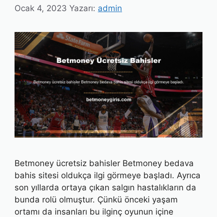
Ocak 4, 2023
Yazarı:
admin
Betmoney ücretsiz bahisler Betmoney bedava
bahis sitesi oldukça ilgi görmeye başladı. Ayrıca
son yıllarda ortaya çıkan salgın hastalıkların da
bunda rolü olmuştur. Çünkü önceki yaşam
ortamı da insanları bu ilginç oyunun içine