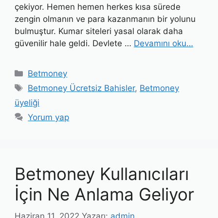
çekiyor. Hemen hemen herkes kısa sürede
zengin olmanın ve para kazanmanın bir yolunu
bulmuştur. Kumar siteleri yasal olarak daha
güvenilir hale geldi. Devlete …
Devamını oku…
Kategoriler
Betmoney
Etiketler
Betmoney Ücretsiz Bahisler
,
Betmoney
üyeliği
Yorum yap
Betmoney Kullanıcıları
İçin Ne Anlama Geliyor
Haziran 11, 2022
Yazarı:
admin