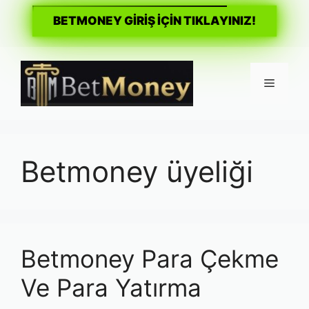
BETMONEY GİRİŞ İÇİN TIKLAYINIZ!
İçeriğe
atla
Menü
Betmoney üyeliği
Betmoney Para Çekme
Ve Para Yatırma