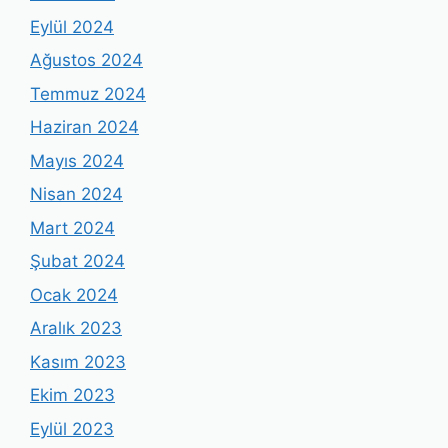
Eylül 2024
Ağustos 2024
Temmuz 2024
Haziran 2024
Mayıs 2024
Nisan 2024
Mart 2024
Şubat 2024
Ocak 2024
Aralık 2023
Kasım 2023
Ekim 2023
Eylül 2023