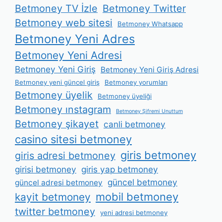
Betmoney TV İzle
Betmoney Twitter
Betmoney web sitesi
Betmoney Whatsapp
Betmoney Yeni Adres
Betmoney Yeni Adresi
Betmoney Yeni Giriş
Betmoney Yeni Giriş Adresi
Betmoney yeni güncel giriş
Betmoney yorumları
Betmoney üyelik
Betmoney üyeliği
Betmoney ınstagram
Betmoney Şifremi Unuttum
Betmoney şikayet
canli betmoney
casino sitesi betmoney
giris betmoney
giris adresi betmoney
girisi betmoney
giris yap betmoney
güncel betmoney
güncel adresi betmoney
mobil betmoney
kayit betmoney
twitter betmoney
yeni adresi betmoney