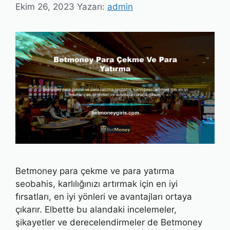
Ekim 26, 2023
Yazarı:
admin
Betmoney para çekme ve para yatırma
seobahis, karlılığınızı artırmak için en iyi
fırsatları, en iyi yönleri ve avantajları ortaya
çıkarır. Elbette bu alandaki incelemeler,
şikayetler ve derecelendirmeler de Betmoney