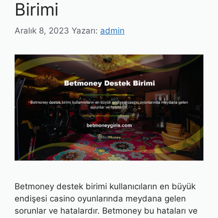
Birimi
Aralık 8, 2023
Yazarı:
admin
Betmoney destek birimi kullanıcıların en büyük
endişesi casino oyunlarında meydana gelen
sorunlar ve hatalardır. Betmoney bu hataları ve