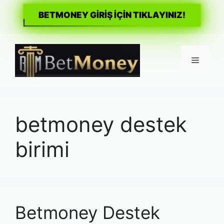
BETMONEY GİRİŞ İÇİN TIKLAYINIZ!
İçeriğe
atla
Menü
betmoney destek
birimi
Betmoney Destek