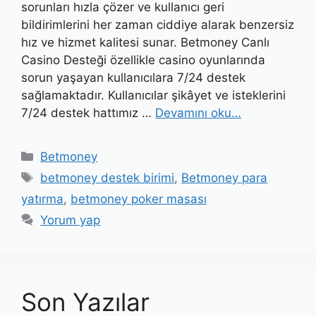
sorunları hızla çözer ve kullanıcı geri
bildirimlerini her zaman ciddiye alarak benzersiz
hız ve hizmet kalitesi sunar. Betmoney Canlı
Casino Desteği özellikle casino oyunlarında
sorun yaşayan kullanıcılara 7/24 destek
sağlamaktadır. Kullanıcılar şikâyet ve isteklerini
7/24 destek hattımız …
Devamını oku…
Kategoriler
Betmoney
Etiketler
betmoney destek birimi
,
Betmoney para
yatırma
,
betmoney poker masası
Yorum yap
Son Yazılar