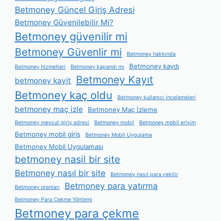
Betmoney Güncel Giriş Adresi
Betmoney Güvenilebilir Mi?
Betmoney güvenilir mi
Betmoney Güvenlir mi
Betmoney hakkında
Betmoney kaydı
Betmoney hizmetleri
Betmoney kapandı mı
Betmoney Kayıt
betmoney kayit
Betmoney kaç oldu
Betmoney kullanıcı incelemeleri
betmoney maç izle
Betmoney Maç İzleme
Betmoney mevcut giriş adresi
Betmoney mobil
Betmoney mobil erişim
Betmoney mobil giriş
Betmoney Mobil Uygulama
Betmoney Mobil Uygulaması
betmoney nasil bir site
Betmoney nasıl bir site
Betmoney nasıl para çekilir
Betmoney para yatırma
Betmoney oranları
Betmoney Para Çekme Yöntemi
Betmoney para çekme