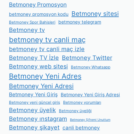
Betmoney Promosyon
Betmoney sitesi
betmoney promosyon kodu
betmoney telegram
Betmoney Spor Bahisleri
Betmoney tv
betmoney tv canli maç
betmoney tv canli maç izle
Betmoney TV İzle
Betmoney Twitter
Betmoney web sitesi
Betmoney Whatsapp
Betmoney Yeni Adres
Betmoney Yeni Adresi
Betmoney Yeni Giriş
Betmoney Yeni Giriş Adresi
Betmoney yeni güncel giriş
Betmoney yorumları
Betmoney üyelik
Betmoney üyeliği
Betmoney ınstagram
Betmoney Şifremi Unuttum
Betmoney şikayet
canli betmoney