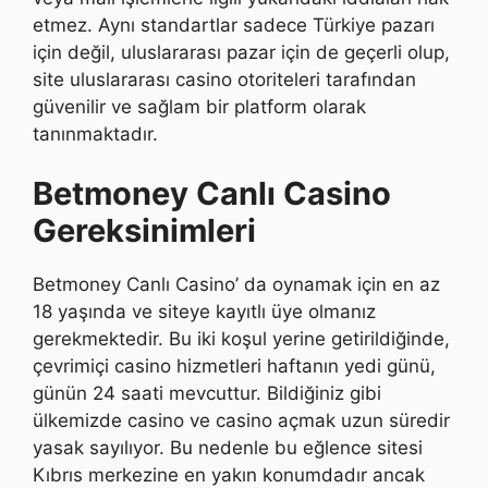
etmez. Aynı standartlar sadece Türkiye pazarı
için değil, uluslararası pazar için de geçerli olup,
site uluslararası casino otoriteleri tarafından
güvenilir ve sağlam bir platform olarak
tanınmaktadır.
Betmoney Canlı Casino
Gereksinimleri
Betmoney Canlı Casino’ da oynamak için en az
18 yaşında ve siteye kayıtlı üye olmanız
gerekmektedir. Bu iki koşul yerine getirildiğinde,
çevrimiçi casino hizmetleri haftanın yedi günü,
günün 24 saati mevcuttur. Bildiğiniz gibi
ülkemizde casino ve casino açmak uzun süredir
yasak sayılıyor. Bu nedenle bu eğlence sitesi
Kıbrıs merkezine en yakın konumdadır ancak