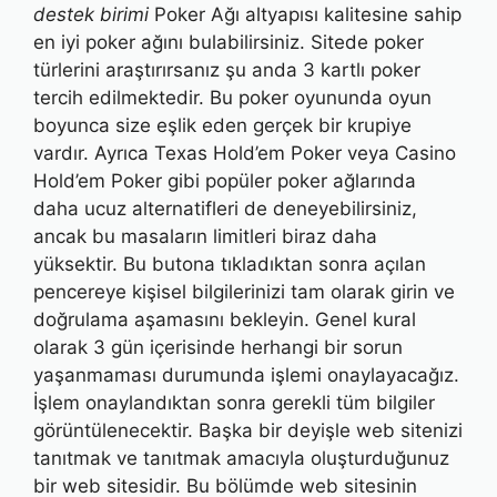
destek birimi
Poker Ağı altyapısı kalitesine sahip
en iyi poker ağını bulabilirsiniz. Sitede poker
türlerini araştırırsanız şu anda 3 kartlı poker
tercih edilmektedir. Bu poker oyununda oyun
boyunca size eşlik eden gerçek bir krupiye
vardır. Ayrıca Texas Hold’em Poker veya Casino
Hold’em Poker gibi popüler poker ağlarında
daha ucuz alternatifleri de deneyebilirsiniz,
ancak bu masaların limitleri biraz daha
yüksektir. Bu butona tıkladıktan sonra açılan
pencereye kişisel bilgilerinizi tam olarak girin ve
doğrulama aşamasını bekleyin. Genel kural
olarak 3 gün içerisinde herhangi bir sorun
yaşanmaması durumunda işlemi onaylayacağız.
İşlem onaylandıktan sonra gerekli tüm bilgiler
görüntülenecektir. Başka bir deyişle web sitenizi
tanıtmak ve tanıtmak amacıyla oluşturduğunuz
bir web sitesidir. Bu bölümde web sitesinin