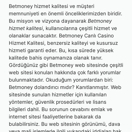
Betmoney hizmet kalitesi ve müşteri
memnuniyeti en önemli önceliklerimizden biridir.
Bu misyon ve vizyona dayanarak
Betmoney
hizmet kalitesi
, kullanıcılarına çeşitli hizmet ve
olanaklar sunacaktır. Betmoney Canlı Casino
Hizmet Kalitesi, benzersiz kaliteyi ve kusursuz
hizmeti garanti eder. Bu, kısa sürede yüksek
kalitede bahis oynamanıza olanak tanır.
Gördüğünüz gibi Betmoney web sitesinde çeşitli
web sitesi konuları hakkında çok farklı yorumlar
bulunmaktadır. Okuduğum yorumlardan biri:
Betmoney dolandırıcı mıdır? Kanıtlanmıştır. Web
sitesinde sunulan hizmetler için kullanılan
yöntemler, güvenlik prosedürleri ve lisans
bilgileri dahil. Bu sorunun cevabını emlak ve
internet sitesi faaliyetlerine bakarak da
bulabilirsiniz. Bu web sitesinin görünümü, dava
veya mali işlemlerle ilgili yukarıdaki iddiaları hak