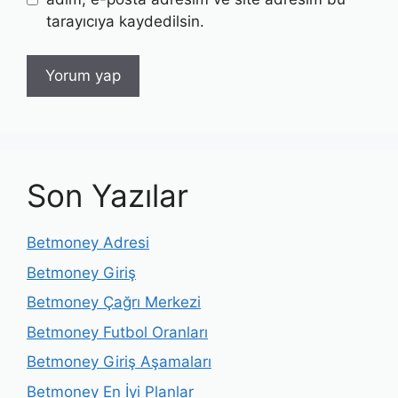
tarayıcıya kaydedilsin.
Son Yazılar
Betmoney Adresi
Betmoney Giriş
Betmoney Çağrı Merkezi
Betmoney Futbol Oranları
Betmoney Giriş Aşamaları
Betmoney En İyi Planlar