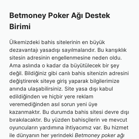
Betmoney Poker Ağı Destek
Birimi
Ülkemizdeki bahis sitelerinin en büyük
dezavantajı yasadışı sayılmalarıdır. Bu karışıklık
sitesin adresinin engellenmesine neden oldu.
Ama aslında o kadar da büyütülecek bir şey
değil. Bildiğiniz gibi canlı bahis sitenizin adresini
değiştirerek siteye giriş yaparak bilgilerimize
anında ulaşabilirsiniz. Site yasa dışı kabul
edildiğinden ve hiçbir yere reklam
veremediğinden asıl sorun yeni üye
kazanmaktır. Bu durumda bahis sitesi devre dışı
bırakılacaktır. Bu yüzden bahisçilerin ve mevcut
oyuncuların yardımına ihtiyacımız var. Bu hizmet
ile dünyanın her yerindeki
Betmoney poker ağı