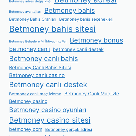
Betmoney adres değişikliği
Betmoney bahis
Betmoney avantajları
Betmoney Bahis Oranları
Betmoney bahis seçenekleri
Betmoney bahis sitesi
Betmoney bonus
Betmoney Belgelere Mi İhtiyacınız Var
betmoney canli
betmoney canli destek
Betmoney canlı bahis
Betmoney Canlı Bahis Sitesi
Betmoney canlı casino
Betmoney canlı destek
Betmoney Canlı Maç İzle
Betmoney canlı maç izleme
Betmoney casino
Betmoney casino oyunları
Betmoney casino sitesi
betmoney com
Betmoney gerçek adresi