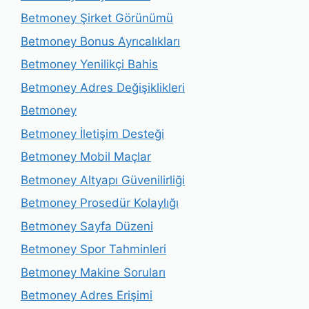
Betmoney Şirket Görünümü
Betmoney Bonus Ayrıcalıkları
Betmoney Yenilikçi Bahis
Betmoney Adres Değişiklikleri
Betmoney
Betmoney İletişim Desteği
Betmoney Mobil Maçlar
Betmoney Altyapı Güvenilirliği
Betmoney Prosedür Kolaylığı
Betmoney Sayfa Düzeni
Betmoney Spor Tahminleri
Betmoney Makine Soruları
Betmoney Adres Erişimi