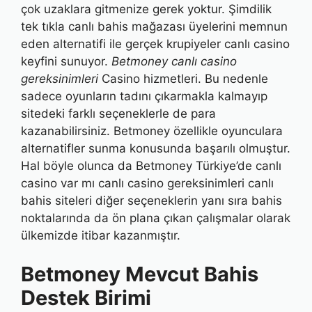
çok uzaklara gitmenize gerek yoktur. Şimdilik
tek tıkla canlı bahis mağazası üyelerini memnun
eden alternatifi ile gerçek krupiyeler canlı casino
keyfini sunuyor.
Betmoney canlı casino
gereksinimleri
Casino hizmetleri. Bu nedenle
sadece oyunların tadını çıkarmakla kalmayıp
sitedeki farklı seçeneklerle de para
kazanabilirsiniz. Betmoney özellikle oyunculara
alternatifler sunma konusunda başarılı olmuştur.
Hal böyle olunca da Betmoney Türkiye’de canlı
casino var mı canlı casino gereksinimleri canlı
bahis siteleri diğer seçeneklerin yanı sıra bahis
noktalarında da ön plana çıkan çalışmalar olarak
ülkemizde itibar kazanmıştır.
Betmoney Mevcut Bahis
Destek Birimi