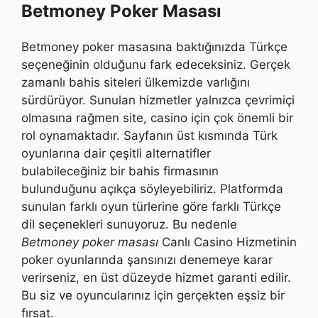
Betmoney Poker Masası
Betmoney poker masasına baktığınızda Türkçe
seçeneğinin olduğunu fark edeceksiniz. Gerçek
zamanlı bahis siteleri ülkemizde varlığını
sürdürüyor. Sunulan hizmetler yalnızca çevrimiçi
olmasına rağmen site, casino için çok önemli bir
rol oynamaktadır. Sayfanın üst kısmında Türk
oyunlarına dair çeşitli alternatifler
bulabileceğiniz bir bahis firmasının
bulunduğunu açıkça söyleyebiliriz. Platformda
sunulan farklı oyun türlerine göre farklı Türkçe
dil seçenekleri sunuyoruz. Bu nedenle
Betmoney poker masası
Canlı Casino Hizmetinin
poker oyunlarında şansınızı denemeye karar
verirseniz, en üst düzeyde hizmet garanti edilir.
Bu siz ve oyuncularınız için gerçekten eşsiz bir
fırsat.