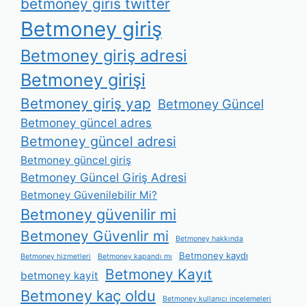
betmoney giris twitter
Betmoney giriş
Betmoney giriş adresi
Betmoney girişi
Betmoney giriş yap
Betmoney Güncel
Betmoney güncel adres
Betmoney güncel adresi
Betmoney güncel giriş
Betmoney Güncel Giriş Adresi
Betmoney Güvenilebilir Mi?
Betmoney güvenilir mi
Betmoney Güvenlir mi
Betmoney hakkında
Betmoney kaydı
Betmoney hizmetleri
Betmoney kapandı mı
Betmoney Kayıt
betmoney kayit
Betmoney kaç oldu
Betmoney kullanıcı incelemeleri