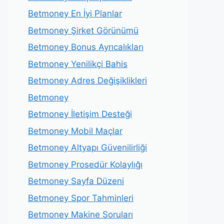
Betmoney En İyi Planlar
Betmoney Şirket Görünümü
Betmoney Bonus Ayrıcalıkları
Betmoney Yenilikçi Bahis
Betmoney Adres Değişiklikleri
Betmoney
Betmoney İletişim Desteği
Betmoney Mobil Maçlar
Betmoney Altyapı Güvenilirliği
Betmoney Prosedür Kolaylığı
Betmoney Sayfa Düzeni
Betmoney Spor Tahminleri
Betmoney Makine Soruları