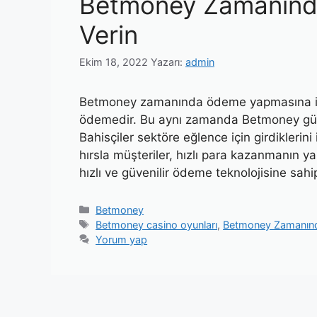
Betmoney Zamanınd
Verin
Ekim 18, 2022
Yazarı:
admin
Betmoney zamanında ödeme yapmasına izin
ödemedir. Bu aynı zamanda Betmoney güve
Bahisçiler sektöre eğlence için girdiklerin
hırsla müşteriler, hızlı para kazanmanın y
hızlı ve güvenilir ödeme teknolojisine sah
Kategoriler
Betmoney
Etiketler
Betmoney casino oyunları
,
Betmoney Zamanınd
Yorum yap