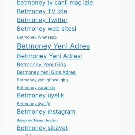
betmoney tv canli maç izle
Betmoney TV İzle
Betmoney Twitter
Betmoney web sitesi
Betmoney Whatsapp
Betmoney Yeni Adres
Betmoney Yeni Adresi
Betmoney Yeni Giriş
Betmoney Yeni Giriş Adresi
Betmoney yeni güncel giriş
Betmoney yorumları
Betmoney üyelik
Betmoney üyeliği
Betmoney ınstagram
Betmoney Şifremi Unuttum
Betmoney şikayet