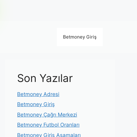
Betmoney Giriş
Son Yazılar
Betmoney Adresi
Betmoney Giriş
Betmoney Çağrı Merkezi
Betmoney Futbol Oranları
Betmoney Giriş Aşamaları