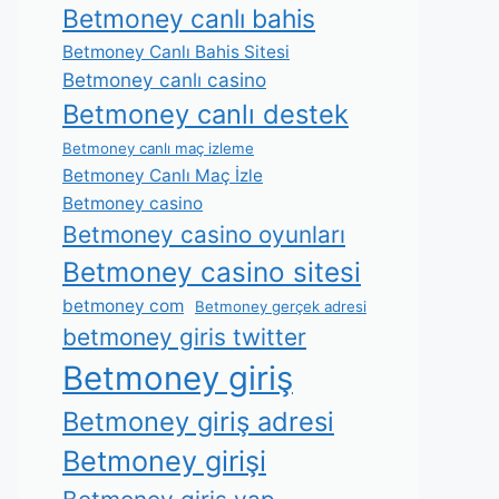
Betmoney canlı bahis
Betmoney Canlı Bahis Sitesi
Betmoney canlı casino
Betmoney canlı destek
Betmoney canlı maç izleme
Betmoney Canlı Maç İzle
Betmoney casino
Betmoney casino oyunları
Betmoney casino sitesi
betmoney com
Betmoney gerçek adresi
betmoney giris twitter
Betmoney giriş
Betmoney giriş adresi
Betmoney girişi