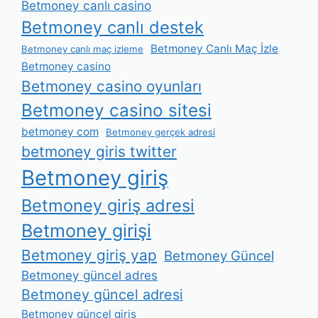
Betmoney canlı casino
Betmoney canlı destek
Betmoney Canlı Maç İzle
Betmoney canlı maç izleme
Betmoney casino
Betmoney casino oyunları
Betmoney casino sitesi
betmoney com
Betmoney gerçek adresi
betmoney giris twitter
Betmoney giriş
Betmoney giriş adresi
Betmoney girişi
Betmoney giriş yap
Betmoney Güncel
Betmoney güncel adres
Betmoney güncel adresi
Betmoney güncel giriş