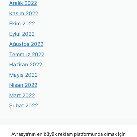
Aralık 2022
Kasım 2022
Ekim 2022
Eylül 2022
Ağustos 2022
Temmuz 2022
Haziran 2022
Mayıs 2022
Nisan 2022
Mart 2022
Şubat 2022
Avrasya'nın en büyük reklam platformunda olmak için