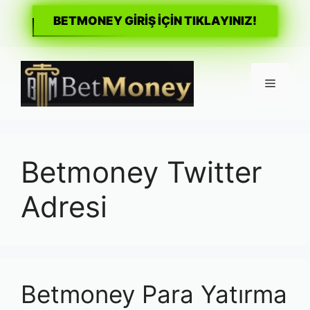
BETMONEY GİRİŞ İÇİN TIKLAYINIZ!
İçeriğe
atla
Menü
Betmoney Twitter
Adresi
Betmoney Para Yatırma