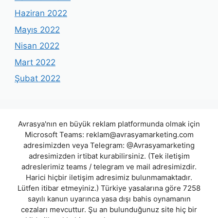
Haziran 2022
Mayıs 2022
Nisan 2022
Mart 2022
Şubat 2022
Avrasya'nın en büyük reklam platformunda olmak için
Microsoft Teams:
reklam@avrasyamarketing.com
adresimizden veya Telegram: @Avrasyamarketing
adresimizden irtibat kurabilirsiniz. (Tek iletişim
adreslerimiz teams / telegram ve mail adresimizdir.
Harici hiçbir iletişim adresimiz bulunmamaktadır.
Lütfen itibar etmeyiniz.) Türkiye yasalarına göre 7258
sayılı kanun uyarınca yasa dışı bahis oynamanın
cezaları mevcuttur. Şu an bulunduğunuz site hiç bir