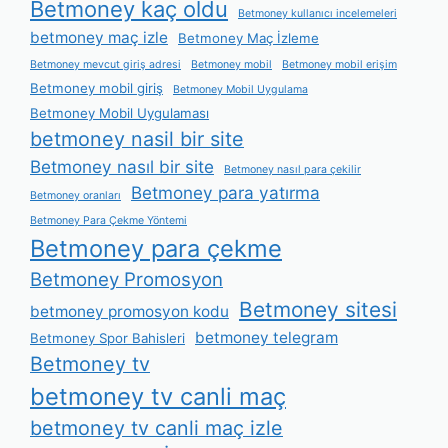
Betmoney kaç oldu
Betmoney kullanıcı incelemeleri
betmoney maç izle
Betmoney Maç İzleme
Betmoney mevcut giriş adresi
Betmoney mobil
Betmoney mobil erişim
Betmoney mobil giriş
Betmoney Mobil Uygulama
Betmoney Mobil Uygulaması
betmoney nasil bir site
Betmoney nasıl bir site
Betmoney nasıl para çekilir
Betmoney para yatırma
Betmoney oranları
Betmoney Para Çekme Yöntemi
Betmoney para çekme
Betmoney Promosyon
Betmoney sitesi
betmoney promosyon kodu
betmoney telegram
Betmoney Spor Bahisleri
Betmoney tv
betmoney tv canli maç
betmoney tv canli maç izle