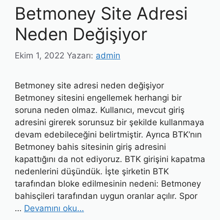
Betmoney Site Adresi
Neden Değişiyor
Ekim 1, 2022
Yazarı:
admin
Betmoney site adresi neden değişiyor
Betmoney sitesini engellemek herhangi bir
soruna neden olmaz. Kullanıcı, mevcut giriş
adresini girerek sorunsuz bir şekilde kullanmaya
devam edebileceğini belirtmiştir. Ayrıca BTK’nın
Betmoney bahis sitesinin giriş adresini
kapattığını da not ediyoruz. BTK girişini kapatma
nedenlerini düşündük. İşte şirketin BTK
tarafından bloke edilmesinin nedeni: Betmoney
bahisçileri tarafından uygun oranlar açılır. Spor
…
Devamını oku…