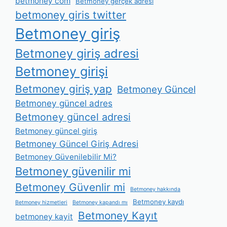
betmoney com
Betmoney gerçek adresi
betmoney giris twitter
Betmoney giriş
Betmoney giriş adresi
Betmoney girişi
Betmoney giriş yap
Betmoney Güncel
Betmoney güncel adres
Betmoney güncel adresi
Betmoney güncel giriş
Betmoney Güncel Giriş Adresi
Betmoney Güvenilebilir Mi?
Betmoney güvenilir mi
Betmoney Güvenlir mi
Betmoney hakkında
Betmoney kaydı
Betmoney hizmetleri
Betmoney kapandı mı
Betmoney Kayıt
betmoney kayit