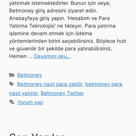
yatırmak istemektedirler. Bunun için veya;
Betmoney giriş adresini ziyaret edin.
Anasayfaya giriş yapın. ‘Hesabım ve Para
Yatırma Teknolojisi’ ne tıklayın. Para yatırma
işlemine devam etmek için ödeme
yöntemlerinden birini seçebilirsiniz. Böylece hızlı
ve güvenilir bir şekilde para yatırabilirsiniz.
Hemen …
Devamını oku…
Kategoriler
Betmoney
Etiketler
Betmoney nasıl para çekilir
,
betmoney para
nasıl yatırılır
,
Betmoney Twitter
Yorum yap