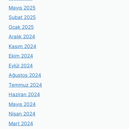
Mayıs 2025
Şubat 2025
Ocak 2025
Aralık 2024
Kasım 2024
Ekim 2024
Eylül 2024
Ağustos 2024
Temmuz 2024
Haziran 2024
Mayıs 2024
Nisan 2024
Mart 2024