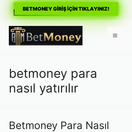
BETMONEY GİRİŞ İÇİN TIKLAYINIZ!
İçeriğe
atla
Menü
betmoney para
nasıl yatırılır
Betmoney Para Nasıl