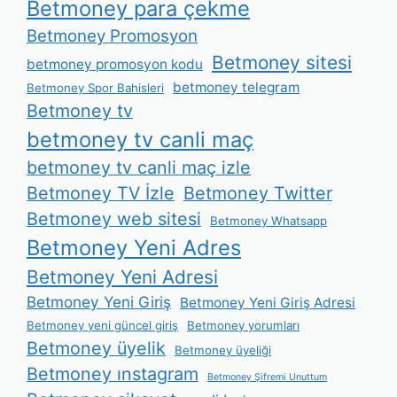
Betmoney para çekme
Betmoney Promosyon
Betmoney sitesi
betmoney promosyon kodu
betmoney telegram
Betmoney Spor Bahisleri
Betmoney tv
betmoney tv canli maç
betmoney tv canli maç izle
Betmoney TV İzle
Betmoney Twitter
Betmoney web sitesi
Betmoney Whatsapp
Betmoney Yeni Adres
Betmoney Yeni Adresi
Betmoney Yeni Giriş
Betmoney Yeni Giriş Adresi
Betmoney yeni güncel giriş
Betmoney yorumları
Betmoney üyelik
Betmoney üyeliği
Betmoney ınstagram
Betmoney Şifremi Unuttum