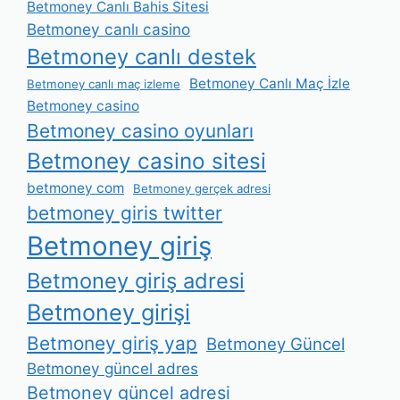
Betmoney Canlı Bahis Sitesi
Betmoney canlı casino
Betmoney canlı destek
Betmoney Canlı Maç İzle
Betmoney canlı maç izleme
Betmoney casino
Betmoney casino oyunları
Betmoney casino sitesi
betmoney com
Betmoney gerçek adresi
betmoney giris twitter
Betmoney giriş
Betmoney giriş adresi
Betmoney girişi
Betmoney giriş yap
Betmoney Güncel
Betmoney güncel adres
Betmoney güncel adresi