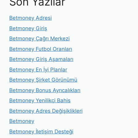
Son Yazılar
Betmoney Adresi
Betmoney Giriş
Betmoney Çağrı Merkezi
Betmoney Futbol Oranları
Betmoney Giriş Aşamaları
Betmoney En İyi Planlar
Betmoney Şirket Görünümü
Betmoney Bonus Ayrıcalıkları
Betmoney Yenilikçi Bahis
Betmoney Adres Değişiklikleri
Betmoney
Betmoney İletişim Desteği