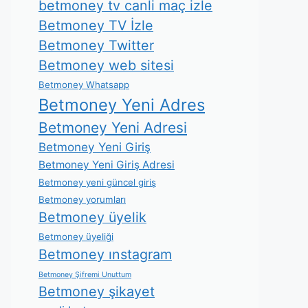
betmoney tv canli maç izle
Betmoney TV İzle
Betmoney Twitter
Betmoney web sitesi
Betmoney Whatsapp
Betmoney Yeni Adres
Betmoney Yeni Adresi
Betmoney Yeni Giriş
Betmoney Yeni Giriş Adresi
Betmoney yeni güncel giriş
Betmoney yorumları
Betmoney üyelik
Betmoney üyeliği
Betmoney ınstagram
Betmoney Şifremi Unuttum
Betmoney şikayet