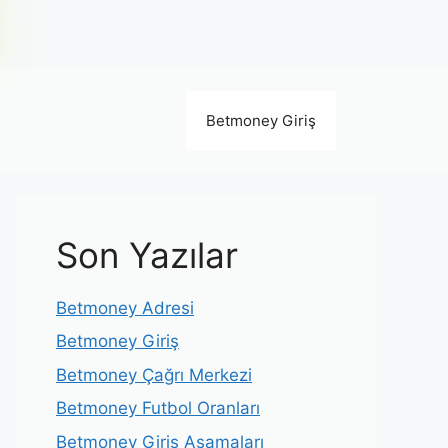
Betmoney Giriş
Son Yazılar
Betmoney Adresi
Betmoney Giriş
Betmoney Çağrı Merkezi
Betmoney Futbol Oranları
Betmoney Giriş Aşamaları