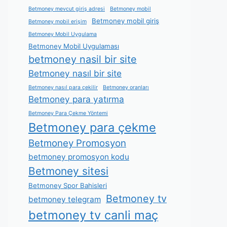
Betmoney mevcut giriş adresi
Betmoney mobil
Betmoney mobil giriş
Betmoney mobil erişim
Betmoney Mobil Uygulama
Betmoney Mobil Uygulaması
betmoney nasil bir site
Betmoney nasıl bir site
Betmoney nasıl para çekilir
Betmoney oranları
Betmoney para yatırma
Betmoney Para Çekme Yöntemi
Betmoney para çekme
Betmoney Promosyon
betmoney promosyon kodu
Betmoney sitesi
Betmoney Spor Bahisleri
Betmoney tv
betmoney telegram
betmoney tv canli maç