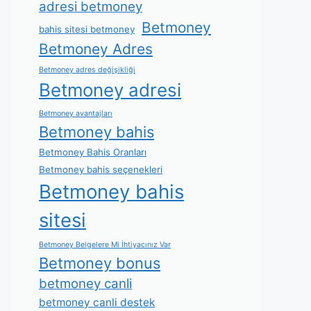
adresi betmoney
Betmoney
bahis sitesi betmoney
Betmoney Adres
Betmoney adres değişikliği
Betmoney adresi
Betmoney avantajları
Betmoney bahis
Betmoney Bahis Oranları
Betmoney bahis seçenekleri
Betmoney bahis
sitesi
Betmoney Belgelere Mi İhtiyacınız Var
Betmoney bonus
betmoney canli
betmoney canli destek