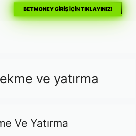
BETMONEY GİRİŞ İÇİN TIKLAYINIZ!
ekme ve yatırma
me Ve Yatırma