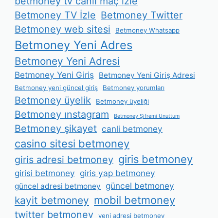
betmoney tv canli maç izle
Betmoney TV İzle
Betmoney Twitter
Betmoney web sitesi
Betmoney Whatsapp
Betmoney Yeni Adres
Betmoney Yeni Adresi
Betmoney Yeni Giriş
Betmoney Yeni Giriş Adresi
Betmoney yeni güncel giriş
Betmoney yorumları
Betmoney üyelik
Betmoney üyeliği
Betmoney ınstagram
Betmoney Şifremi Unuttum
Betmoney şikayet
canli betmoney
casino sitesi betmoney
giris betmoney
giris adresi betmoney
girisi betmoney
giris yap betmoney
güncel betmoney
güncel adresi betmoney
mobil betmoney
kayit betmoney
twitter betmoney
yeni adresi betmoney