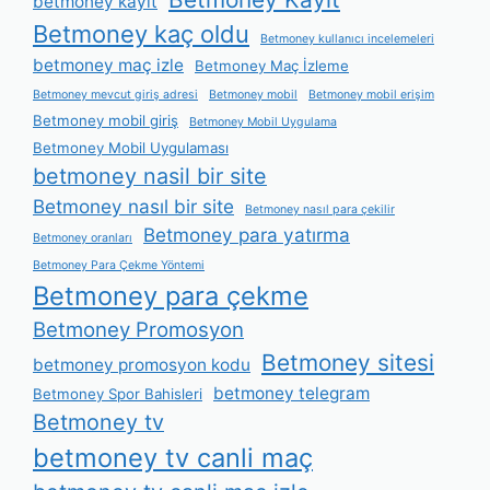
betmoney kayit
Betmoney kaç oldu
Betmoney kullanıcı incelemeleri
betmoney maç izle
Betmoney Maç İzleme
Betmoney mevcut giriş adresi
Betmoney mobil
Betmoney mobil erişim
Betmoney mobil giriş
Betmoney Mobil Uygulama
Betmoney Mobil Uygulaması
betmoney nasil bir site
Betmoney nasıl bir site
Betmoney nasıl para çekilir
Betmoney para yatırma
Betmoney oranları
Betmoney Para Çekme Yöntemi
Betmoney para çekme
Betmoney Promosyon
Betmoney sitesi
betmoney promosyon kodu
betmoney telegram
Betmoney Spor Bahisleri
Betmoney tv
betmoney tv canli maç