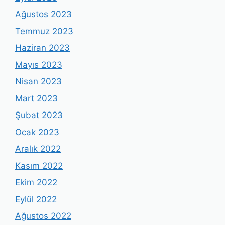
Ağustos 2023
Temmuz 2023
Haziran 2023
Mayıs 2023
Nisan 2023
Mart 2023
Şubat 2023
Ocak 2023
Aralık 2022
Kasım 2022
Ekim 2022
Eylül 2022
Ağustos 2022