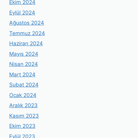
Ekim 2024
Eylül 2024
Ağustos 2024
Temmuz 2024
Haziran 2024
Mayıs 2024
Nisan 2024
Mart 2024
Şubat 2024
Ocak 2024
Aralık 2023
Kasım 2023
Ekim 2023
Eylül 2023