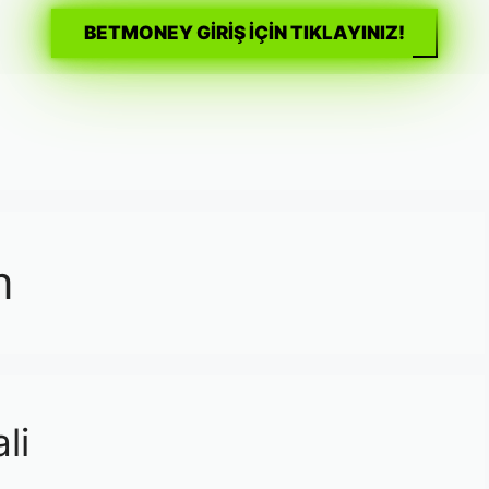
BETMONEY GİRİŞ İÇİN TIKLAYINIZ!
m
li