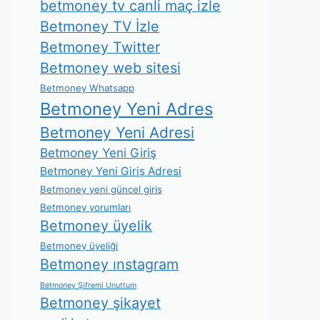
betmoney tv canli maç izle
Betmoney TV İzle
Betmoney Twitter
Betmoney web sitesi
Betmoney Whatsapp
Betmoney Yeni Adres
Betmoney Yeni Adresi
Betmoney Yeni Giriş
Betmoney Yeni Giriş Adresi
Betmoney yeni güncel giriş
Betmoney yorumları
Betmoney üyelik
Betmoney üyeliği
Betmoney ınstagram
Betmoney Şifremi Unuttum
Betmoney şikayet