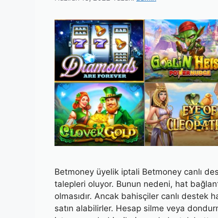
Betmoney üyelik iptali Betmoney canlı des
talepleri oluyor. Bunun nedeni, hat bağlan
olmasıdır. Ancak bahisçiler canlı destek ha
satın alabilirler. Hesap silme veya dondur