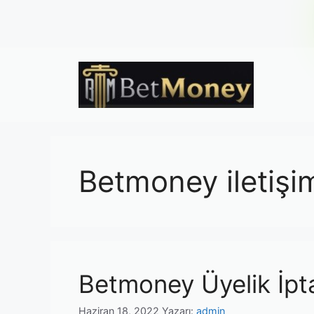
İçeriğe
atla
Betmoney iletişi
Betmoney Üyelik İpta
Haziran 18, 2022
Yazarı:
admin