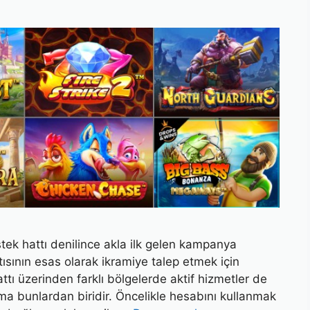
tek hattı denilince akla ilk gelen kampanya
tısının esas olarak ikramiye talep etmek için
ttı üzerinden farklı bölgelerde aktif hizmetler de
ma bunlardan biridir. Öncelikle hesabını kullanmak