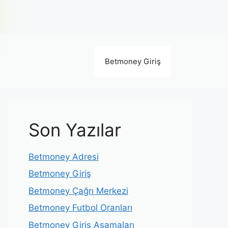
Betmoney Giriş
Son Yazılar
Betmoney Adresi
Betmoney Giriş
Betmoney Çağrı Merkezi
Betmoney Futbol Oranları
Betmoney Giriş Aşamaları