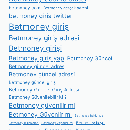
betmoney com
Betmoney gerçek adresi
betmoney giris twitter
Betmoney giriş
Betmoney giriş adresi
Betmoney girişi
Betmoney giriş yap
Betmoney Güncel
Betmoney güncel adres
Betmoney güncel adresi
Betmoney güncel giriş
Betmoney Güncel Giriş Adresi
Betmoney Güvenilebilir Mi?
Betmoney güvenilir mi
Betmoney Güvenlir mi
Betmoney hakkında
Betmoney kaydı
Betmoney hizmetleri
Betmoney kapandı mı