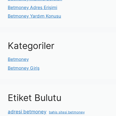
Betmoney Adres Erişimi
Betmoney Yardım Konusu
Kategoriler
Betmoney
Betmoney Giriş
Etiket Bulutu
adresi betmoney
bahis sitesi betmoney