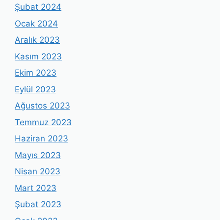
Şubat 2024
Ocak 2024
Aralık 2023
Kasım 2023
Ekim 2023
Eylül 2023
Ağustos 2023
Temmuz 2023
Haziran 2023
Mayıs 2023
Nisan 2023
Mart 2023
Şubat 2023