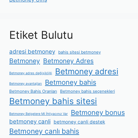
Etiket Bulutu
adresi betmoney
bahis sitesi betmoney
Betmoney
Betmoney Adres
Betmoney adresi
Betmoney adres değişikliği
Betmoney bahis
Betmoney avantajları
Betmoney Bahis Oranları
Betmoney bahis seçenekleri
Betmoney bahis sitesi
Betmoney bonus
Betmoney Belgelere Mi İhtiyacınız Var
betmoney canli
betmoney canli destek
Betmoney canlı bahis