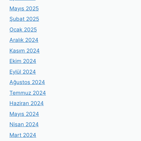
Mayıs 2025
Şubat 2025
Ocak 2025
Aralık 2024
Kasım 2024
Ekim 2024
Eylül 2024
Ağustos 2024
Temmuz 2024
Haziran 2024
Mayıs 2024
Nisan 2024
Mart 2024