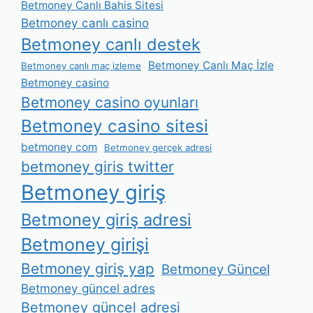
Betmoney Canlı Bahis Sitesi
Betmoney canlı casino
Betmoney canlı destek
Betmoney Canlı Maç İzle
Betmoney canlı maç izleme
Betmoney casino
Betmoney casino oyunları
Betmoney casino sitesi
betmoney com
Betmoney gerçek adresi
betmoney giris twitter
Betmoney giriş
Betmoney giriş adresi
Betmoney girişi
Betmoney giriş yap
Betmoney Güncel
Betmoney güncel adres
Betmoney güncel adresi