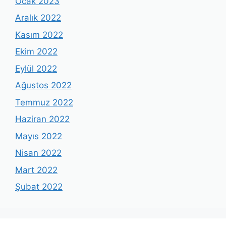
Ocak 2023
Aralık 2022
Kasım 2022
Ekim 2022
Eylül 2022
Ağustos 2022
Temmuz 2022
Haziran 2022
Mayıs 2022
Nisan 2022
Mart 2022
Şubat 2022