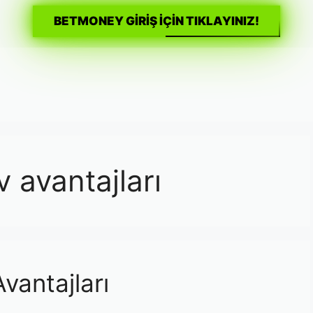
BETMONEY GİRİŞ İÇİN TIKLAYINIZ!
 avantajları
vantajları