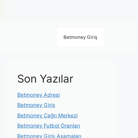
Betmoney Giriş
Son Yazılar
Betmoney Adresi
Betmoney Giriş
Betmoney Çağrı Merkezi
Betmoney Futbol Oranları
Betmoney Giriş Aşamaları