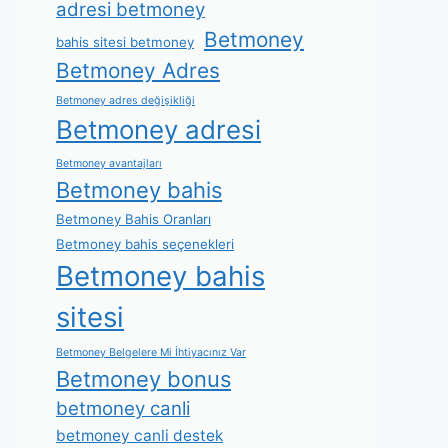
adresi betmoney
Betmoney
bahis sitesi betmoney
Betmoney Adres
Betmoney adres değişikliği
Betmoney adresi
Betmoney avantajları
Betmoney bahis
Betmoney Bahis Oranları
Betmoney bahis seçenekleri
Betmoney bahis
sitesi
Betmoney Belgelere Mi İhtiyacınız Var
Betmoney bonus
betmoney canli
betmoney canli destek