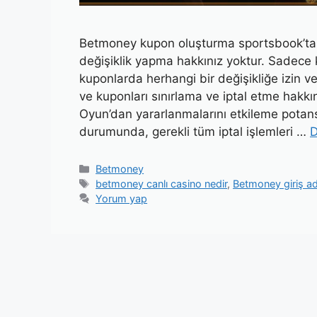
Betmoney kupon oluşturma sportsbook’ta 
değişiklik yapma hakkınız yoktur. Sadece k
kuponlarda herhangi bir değişikliğe izin ve
ve kuponları sınırlama ve iptal etme hakkını
Oyun’dan yararlanmalarını etkileme potans
durumunda, gerekli tüm iptal işlemleri …
D
Kategoriler
Betmoney
Etiketler
betmoney canlı casino nedir
,
Betmoney giriş ad
Yorum yap