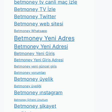
betmoney tv canli maç izle
Betmoney TV İzle
Betmoney Twitter
Betmoney web sitesi
Betmoney Whatsapp
Betmoney Yeni Adres
Betmoney Yeni Adresi
Betmoney Yeni Giriş
Betmoney Yeni Giriş Adresi
Betmoney yeni güncel giriş
Betmoney yorumları
Betmoney üyelik
Betmoney üyeliği
Betmoney ınstagram
Betmoney Şifremi Unuttum
Betmoney şikayet