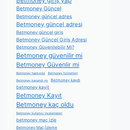
Betmoney giriş yap
Betmoney Güncel
Betmoney güncel adres
Betmoney güncel adresi
Betmoney güncel giriş
Betmoney Güncel Giriş Adresi
Betmoney Güvenilebilir Mi?
Betmoney güvenilir mi
Betmoney Güvenlir mi
Betmoney hakkında
Betmoney hizmetleri
Betmoney kaydı
Betmoney kapandı mı
betmoney kayit
Betmoney Kayıt
Betmoney kaç oldu
Betmoney kullanıcı incelemeleri
betmoney maç izle
Betmoney Maç İzleme