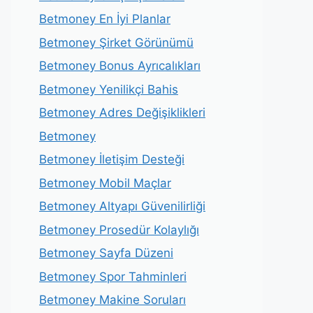
Betmoney En İyi Planlar
Betmoney Şirket Görünümü
Betmoney Bonus Ayrıcalıkları
Betmoney Yenilikçi Bahis
Betmoney Adres Değişiklikleri
Betmoney
Betmoney İletişim Desteği
Betmoney Mobil Maçlar
Betmoney Altyapı Güvenilirliği
Betmoney Prosedür Kolaylığı
Betmoney Sayfa Düzeni
Betmoney Spor Tahminleri
Betmoney Makine Soruları