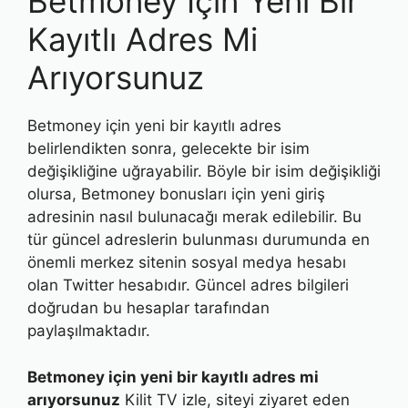
Betmoney İçin Yeni Bir
Kayıtlı Adres Mi
Arıyorsunuz
Betmoney için yeni bir kayıtlı adres
belirlendikten sonra, gelecekte bir isim
değişikliğine uğrayabilir. Böyle bir isim değişikliği
olursa, Betmoney bonusları için yeni giriş
adresinin nasıl bulunacağı merak edilebilir. Bu
tür güncel adreslerin bulunması durumunda en
önemli merkez sitenin sosyal medya hesabı
olan Twitter hesabıdır. Güncel adres bilgileri
doğrudan bu hesaplar tarafından
paylaşılmaktadır.
Betmoney için yeni bir kayıtlı adres mi
arıyorsunuz
Kilit TV izle, siteyi ziyaret eden