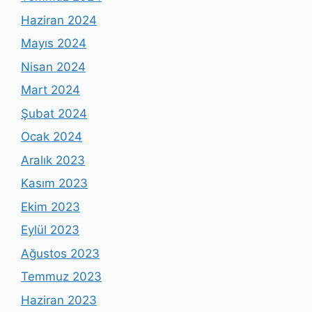
Haziran 2024
Mayıs 2024
Nisan 2024
Mart 2024
Şubat 2024
Ocak 2024
Aralık 2023
Kasım 2023
Ekim 2023
Eylül 2023
Ağustos 2023
Temmuz 2023
Haziran 2023