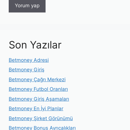
Son Yazılar
Betmoney Adresi
Betmoney Giriş
Betmoney Çağrı Merkezi
Betmoney Futbol Oranları
Betmoney Giriş Aşamaları
Betmoney En İyi Planlar
Betmoney Şirket Görünümü
Betmoney Bonus Ayrıcalıkları