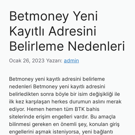
Betmoney Yeni
Kayıtlı Adresini
Belirleme Nedenleri
Ocak 26, 2023
Yazarı:
admin
Betmoney yeni kayıtlı adresini belirleme
nedenleri Betmoney yeni kayıtlı adresini
belirledikten sonra böyle bir isim değişikliği ile
ilk kez karşılaşan herkes durumun aslını merak
ediyor. Hemen hemen tüm BTK bahis
sitelerinde erişim engelleri vardır. Bu amaçla
bilinmesi gereken en önemli şey, konulan giriş
engellerini aşmak isteniyorsa, yeni bağlantı