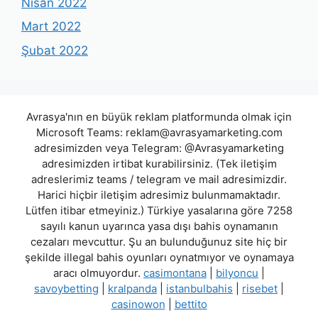
Nisan 2022
Mart 2022
Şubat 2022
Avrasya'nın en büyük reklam platformunda olmak için
Microsoft Teams:
reklam@avrasyamarketing.com
adresimizden veya Telegram: @Avrasyamarketing
adresimizden irtibat kurabilirsiniz. (Tek iletişim
adreslerimiz teams / telegram ve mail adresimizdir.
Harici hiçbir iletişim adresimiz bulunmamaktadır.
Lütfen itibar etmeyiniz.) Türkiye yasalarına göre 7258
sayılı kanun uyarınca yasa dışı bahis oynamanın
cezaları mevcuttur. Şu an bulunduğunuz site hiç bir
şekilde illegal bahis oyunları oynatmıyor ve oynamaya
aracı olmuyordur.
casimontana
|
bilyoncu
|
savoybetting
|
kralpanda
|
istanbulbahis
|
risebet
|
casinowon
|
bettito