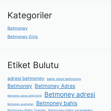
Kategoriler
Betmoney
Betmoney Giriş
Etiket Bulutu
adresi betmoney
bahis sitesi betmoney
Betmoney
Betmoney Adres
Betmoney adresi
Betmoney adres değişikliği
Betmoney bahis
Betmoney avantajları
Betmoney Bahis Oranları
Betmoney bahis seçenekleri