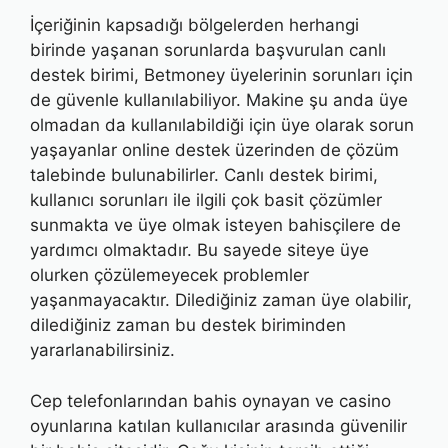
İçeriğinin kapsadığı bölgelerden herhangi
birinde yaşanan sorunlarda başvurulan canlı
destek birimi, Betmoney üyelerinin sorunları için
de güvenle kullanılabiliyor. Makine şu anda üye
olmadan da kullanılabildiği için üye olarak sorun
yaşayanlar online destek üzerinden de çözüm
talebinde bulunabilirler. Canlı destek birimi,
kullanıcı sorunları ile ilgili çok basit çözümler
sunmakta ve üye olmak isteyen bahisçilere de
yardımcı olmaktadır. Bu sayede siteye üye
olurken çözülemeyecek problemler
yaşanmayacaktır. Dilediğiniz zaman üye olabilir,
dilediğiniz zaman bu destek biriminden
yararlanabilirsiniz.
Cep telefonlarından bahis oynayan ve casino
oyunlarına katılan kullanıcılar arasında güvenilir