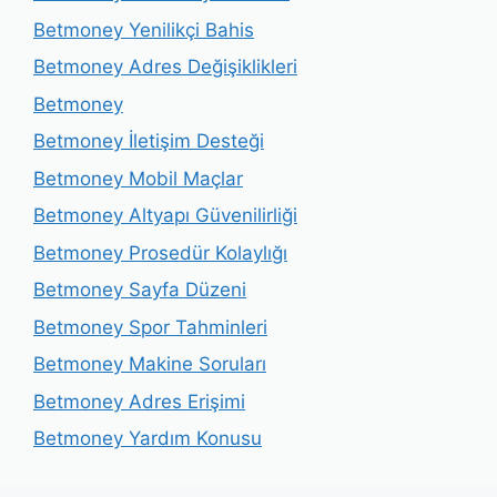
Betmoney Yenilikçi Bahis
Betmoney Adres Değişiklikleri
Betmoney
Betmoney İletişim Desteği
Betmoney Mobil Maçlar
Betmoney Altyapı Güvenilirliği
Betmoney Prosedür Kolaylığı
Betmoney Sayfa Düzeni
Betmoney Spor Tahminleri
Betmoney Makine Soruları
Betmoney Adres Erişimi
Betmoney Yardım Konusu