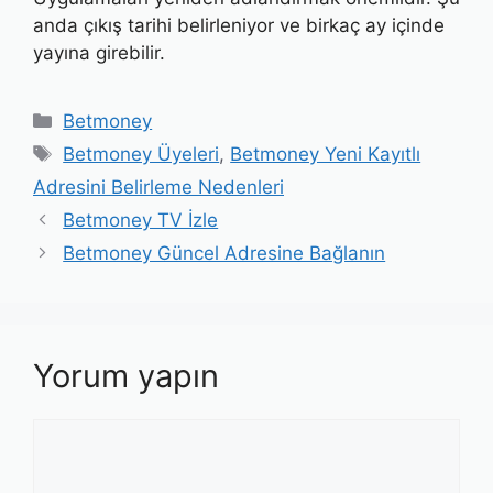
anda çıkış tarihi belirleniyor ve birkaç ay içinde
yayına girebilir.
Kategoriler
Betmoney
Etiketler
Betmoney Üyeleri
,
Betmoney Yeni Kayıtlı
Adresini Belirleme Nedenleri
Yazı
Betmoney TV İzle
dolaşımı
Betmoney Güncel Adresine Bağlanın
Yorum yapın
Yorum