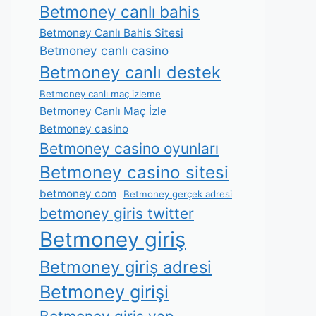
Betmoney canlı bahis
Betmoney Canlı Bahis Sitesi
Betmoney canlı casino
Betmoney canlı destek
Betmoney canlı maç izleme
Betmoney Canlı Maç İzle
Betmoney casino
Betmoney casino oyunları
Betmoney casino sitesi
betmoney com
Betmoney gerçek adresi
betmoney giris twitter
Betmoney giriş
Betmoney giriş adresi
Betmoney girişi