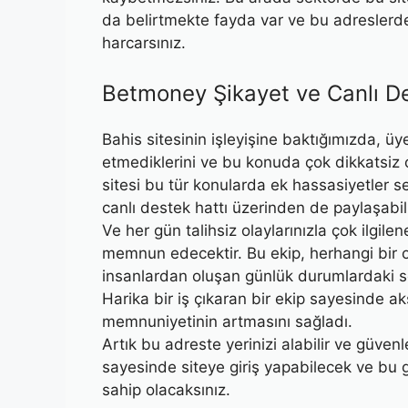
da belirtmekte fayda var ve bu adreslerde
harcarsınız.
Betmoney Şikayet ve Canlı De
Bahis sitesinin işleyişine baktığımızda, üye
etmediklerini ve bu konuda çok dikkatsiz o
sitesi bu tür konularda ek hassasiyetler se
canlı destek hattı üzerinden de paylaşabili
Ve her gün talihsiz olaylarınızla çok ilgilen
memnun edecektir. Bu ekip, herhangi bir 
insanlardan oluşan günlük durumlardaki sor
Harika bir iş çıkaran bir ekip sayesinde a
memnuniyetinin artmasını sağladı.
Artık bu adreste yerinizi alabilir ve güven
sayesinde siteye giriş yapabilecek ve bu 
sahip olacaksınız.