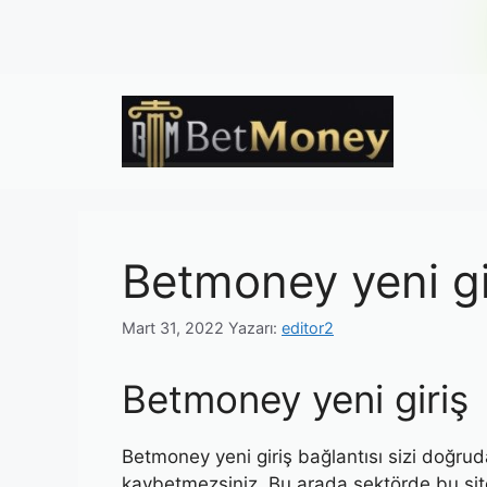
İçeriğe
atla
Betmoney yeni gi
Mart 31, 2022
Yazarı:
editor2
Betmoney yeni giriş
Betmoney yeni giriş bağlantısı sizi doğru
kaybetmezsiniz. Bu arada sektörde bu site