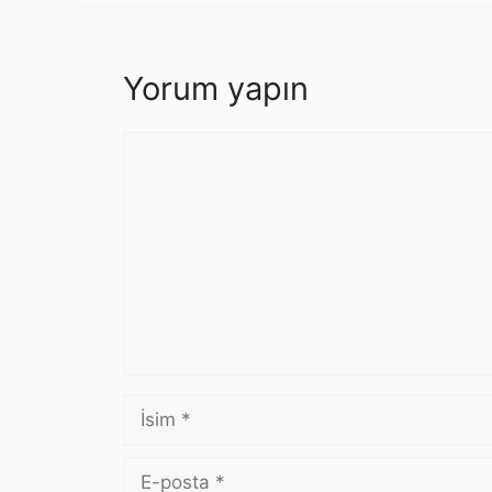
Yorum yapın
Yorum
İsim
E-