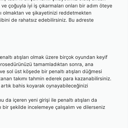
ve çoğuyla iyi iş çıkarmaları onları bir adım öteye
ımcı olmaktan ve şikayetinizi reddetmekten
ini de rahatsız edebilirsiniz. Bu adreste
naltı atışları olmak üzere birçok oyundan keyif
 prosedürünüzü tamamladıktan sonra, ana
ve sol üst köşede bir penaltı atışları düğmesi
azanan takımı tahmin ederek para kazanabilirsiniz.
artık bahis koyarak oynayabileceğinizi
a içeren yeni girişi ile penaltı atışları da
ı bir şekilde incelemeye çalışalım ve dilerseniz