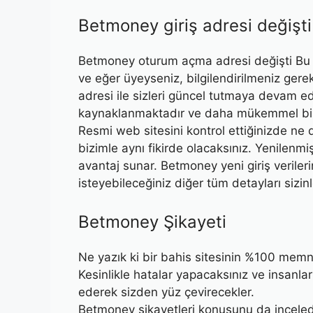
Betmoney giriş adresi değişti
Betmoney oturum açma adresi değişti Bu
ve eğer üyeyseniz, bilgilendirilmeniz gere
adresi ile sizleri güncel tutmaya devam ed
kaynaklanmaktadır ve daha mükemmel bir ş
Resmi web sitesini kontrol ettiğinizde ne 
bizimle aynı fikirde olacaksınız. Yenilenm
avantaj sunar. Betmoney yeni giriş veriler
isteyebileceğiniz diğer tüm detayları sizin
Betmoney Şikayeti
Ne yazık ki bir bahis sitesinin %100 mem
Kesinlikle hatalar yapacaksınız ve insanla
ederek sizden yüz çevirecekler.
Betmoney şikayetleri konusunu da inceledik