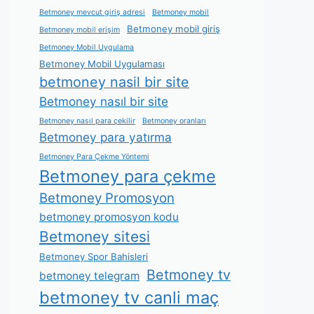
Betmoney mevcut giriş adresi
Betmoney mobil
Betmoney mobil giriş
Betmoney mobil erişim
Betmoney Mobil Uygulama
Betmoney Mobil Uygulaması
betmoney nasil bir site
Betmoney nasıl bir site
Betmoney nasıl para çekilir
Betmoney oranları
Betmoney para yatırma
Betmoney Para Çekme Yöntemi
Betmoney para çekme
Betmoney Promosyon
betmoney promosyon kodu
Betmoney sitesi
Betmoney Spor Bahisleri
Betmoney tv
betmoney telegram
betmoney tv canli maç