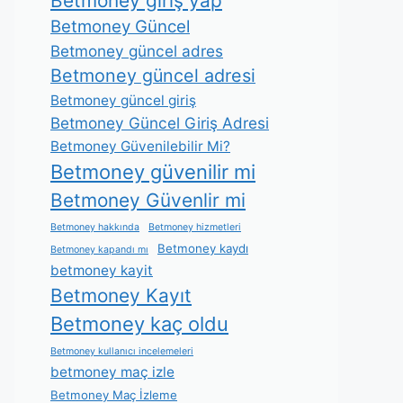
Betmoney giriş yap
Betmoney Güncel
Betmoney güncel adres
Betmoney güncel adresi
Betmoney güncel giriş
Betmoney Güncel Giriş Adresi
Betmoney Güvenilebilir Mi?
Betmoney güvenilir mi
Betmoney Güvenlir mi
Betmoney hakkında
Betmoney hizmetleri
Betmoney kaydı
Betmoney kapandı mı
betmoney kayit
Betmoney Kayıt
Betmoney kaç oldu
Betmoney kullanıcı incelemeleri
betmoney maç izle
Betmoney Maç İzleme