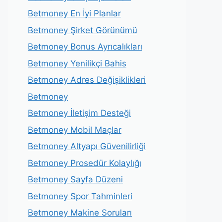
Betmoney En İyi Planlar
Betmoney Şirket Görünümü
Betmoney Bonus Ayrıcalıkları
Betmoney Yenilikçi Bahis
Betmoney Adres Değişiklikleri
Betmoney
Betmoney İletişim Desteği
Betmoney Mobil Maçlar
Betmoney Altyapı Güvenilirliği
Betmoney Prosedür Kolaylığı
Betmoney Sayfa Düzeni
Betmoney Spor Tahminleri
Betmoney Makine Soruları