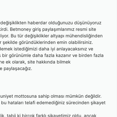
 değişiklikten haberdar olduğunuzu düşünüyoruz
kirdi. Betmoney giriş paylaşımlarımız resmi site
iyor. Bu tür değişiklikler altyapı mühendisliğinden
ekilde göründüklerinden emin olabilirsiniz.
demek istediğimizi daha iyi anlayacaksınız ve
iş bir görünümle daha fazla kazanır ve birden fazla
ine ek olarak, site hakkında bilmek
le paylaşacağız.
nuniyet mottosuna sahip olması mümkün değildir.
r bu hataları telafi edemediğiniz sürecinden şikayet
, tabii ki birçok farklı şikayetimiz oldu, ancak