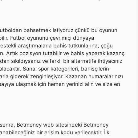
futboldan bahsetmek istiyoruz çünkü bu oyunun
bilir. Futbol oyununu çevrimiçi dünyaya
stekli araştırmalarla bahis tutkunlarına, çoğu
. Artık pozisyon tutabilir ve bahis yaparak kazanç
n sıkıldıysanız ve farklı bir alternatife ihtiyacınız
lacaktır. Sanal spor kategorileri, bahisçilerin
larla giderek zenginleşiyor. Kazanan numaralarınızı
ayıya ulaşmak için hemen yerinizi alın ve size en
n sonra, Betmoney web sitesindeki Betmoney
anabileceğiniz bir erişim kodu verilecektir. İlk