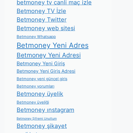
betmoney tv canli maç izle
Betmoney TV İzle
Betmoney Twitter
Betmoney web sitesi
Betmoney Whatsapp
Betmoney Yeni Adres
Betmoney Yeni Adresi
Betmoney Yeni Giriş
Betmoney Yeni Giriş Adresi
Betmoney yeni güncel giriş
Betmoney yorumları
Betmoney üyelik
Betmoney üyeliği
Betmoney ınstagram
Betmoney Şifremi Unuttum
Betmoney şikayet