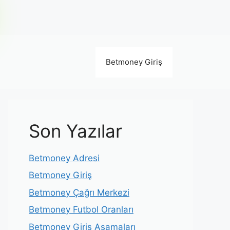
Betmoney Giriş
Son Yazılar
Betmoney Adresi
Betmoney Giriş
Betmoney Çağrı Merkezi
Betmoney Futbol Oranları
Betmoney Giriş Aşamaları