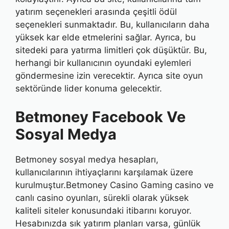
yatırım seçenekleri arasında çeşitli ödül
seçenekleri sunmaktadır. Bu, kullanıcıların daha
yüksek kar elde etmelerini sağlar. Ayrıca, bu
sitedeki para yatırma limitleri çok düşüktür. Bu,
herhangi bir kullanıcının oyundaki eylemleri
göndermesine izin verecektir. Ayrıca site oyun
sektöründe lider konuma gelecektir.
Betmoney Facebook Ve
Sosyal Medya
Betmoney sosyal medya hesapları,
kullanıcılarının ihtiyaçlarını karşılamak üzere
kurulmuştur.Betmoney Casino Gaming casino ve
canlı casino oyunları, sürekli olarak yüksek
kaliteli siteler konusundaki itibarını koruyor.
Hesabınızda sık yatırım planları varsa, günlük