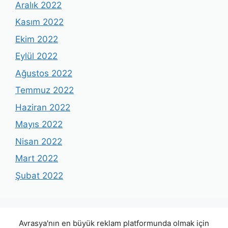
Aralık 2022
Kasım 2022
Ekim 2022
Eylül 2022
Ağustos 2022
Temmuz 2022
Haziran 2022
Mayıs 2022
Nisan 2022
Mart 2022
Şubat 2022
Avrasya'nın en büyük reklam platformunda olmak için