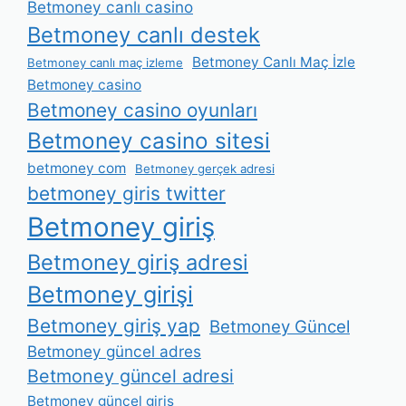
Betmoney canlı casino
Betmoney canlı destek
Betmoney Canlı Maç İzle
Betmoney canlı maç izleme
Betmoney casino
Betmoney casino oyunları
Betmoney casino sitesi
betmoney com
Betmoney gerçek adresi
betmoney giris twitter
Betmoney giriş
Betmoney giriş adresi
Betmoney girişi
Betmoney giriş yap
Betmoney Güncel
Betmoney güncel adres
Betmoney güncel adresi
Betmoney güncel giriş