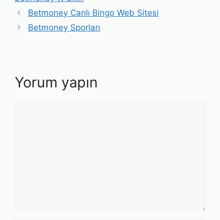
Yazı
Betmoney Canlı Bingo Web Sitesi
dolaşımı
Betmoney Sporları
Yorum yapın
Yorum