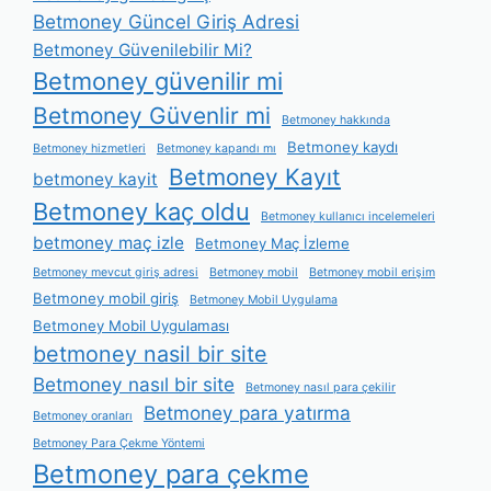
Betmoney Güncel Giriş Adresi
Betmoney Güvenilebilir Mi?
Betmoney güvenilir mi
Betmoney Güvenlir mi
Betmoney hakkında
Betmoney kaydı
Betmoney hizmetleri
Betmoney kapandı mı
Betmoney Kayıt
betmoney kayit
Betmoney kaç oldu
Betmoney kullanıcı incelemeleri
betmoney maç izle
Betmoney Maç İzleme
Betmoney mevcut giriş adresi
Betmoney mobil
Betmoney mobil erişim
Betmoney mobil giriş
Betmoney Mobil Uygulama
Betmoney Mobil Uygulaması
betmoney nasil bir site
Betmoney nasıl bir site
Betmoney nasıl para çekilir
Betmoney para yatırma
Betmoney oranları
Betmoney Para Çekme Yöntemi
Betmoney para çekme