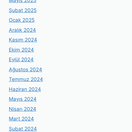
Mayıs 2025
Şubat 2025
Ocak 2025
Aralık 2024
Kasım 2024
Ekim 2024
Eylül 2024
Ağustos 2024
Temmuz 2024
Haziran 2024
Mayıs 2024
Nisan 2024
Mart 2024
Şubat 2024