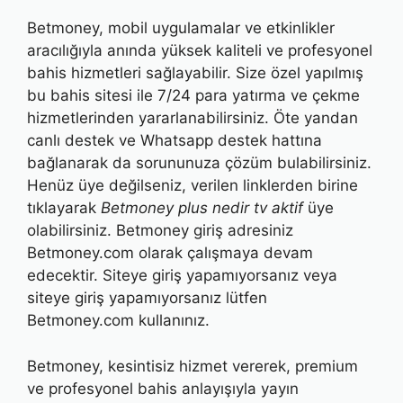
Betmoney, mobil uygulamalar ve etkinlikler
aracılığıyla anında yüksek kaliteli ve profesyonel
bahis hizmetleri sağlayabilir. Size özel yapılmış
bu bahis sitesi ile 7/24 para yatırma ve çekme
hizmetlerinden yararlanabilirsiniz. Öte yandan
canlı destek ve Whatsapp destek hattına
bağlanarak da sorununuza çözüm bulabilirsiniz.
Henüz üye değilseniz, verilen linklerden birine
tıklayarak
Betmoney plus nedir tv aktif
üye
olabilirsiniz. Betmoney giriş adresiniz
Betmoney.com olarak çalışmaya devam
edecektir. Siteye giriş yapamıyorsanız veya
siteye giriş yapamıyorsanız lütfen
Betmoney.com kullanınız.
Betmoney, kesintisiz hizmet vererek, premium
ve profesyonel bahis anlayışıyla yayın