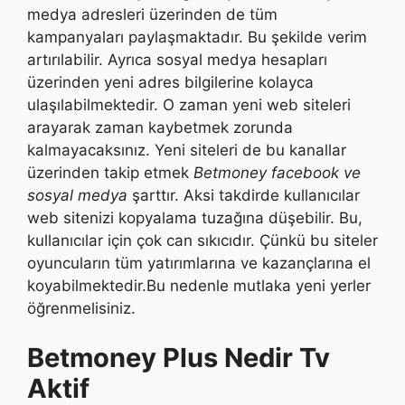
medya adresleri üzerinden de tüm
kampanyaları paylaşmaktadır. Bu şekilde verim
artırılabilir. Ayrıca sosyal medya hesapları
üzerinden yeni adres bilgilerine kolayca
ulaşılabilmektedir. O zaman yeni web siteleri
arayarak zaman kaybetmek zorunda
kalmayacaksınız. Yeni siteleri de bu kanallar
üzerinden takip etmek
Betmoney facebook ve
sosyal medya
şarttır. Aksi takdirde kullanıcılar
web sitenizi kopyalama tuzağına düşebilir. Bu,
kullanıcılar için çok can sıkıcıdır. Çünkü bu siteler
oyuncuların tüm yatırımlarına ve kazançlarına el
koyabilmektedir.Bu nedenle mutlaka yeni yerler
öğrenmelisiniz.
Betmoney Plus Nedir Tv
Aktif