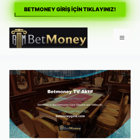
BETMONEY GİRİŞ İÇİN TIKLAYINIZ!
İçeriğe
atla
Menü