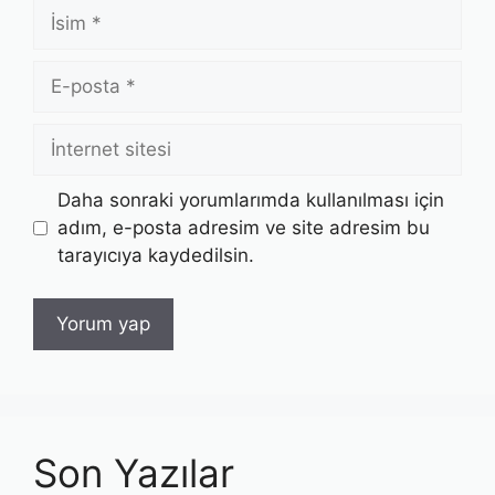
İsim
E-
posta
İnternet
sitesi
Daha sonraki yorumlarımda kullanılması için
adım, e-posta adresim ve site adresim bu
tarayıcıya kaydedilsin.
Son Yazılar