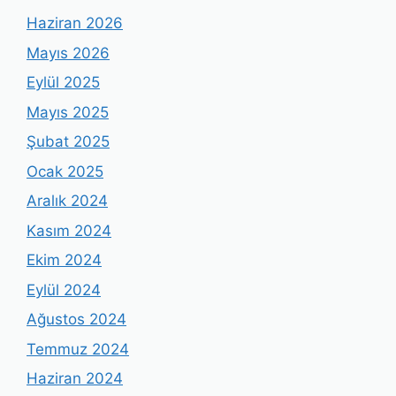
Haziran 2026
Mayıs 2026
Eylül 2025
Mayıs 2025
Şubat 2025
Ocak 2025
Aralık 2024
Kasım 2024
Ekim 2024
Eylül 2024
Ağustos 2024
Temmuz 2024
Haziran 2024