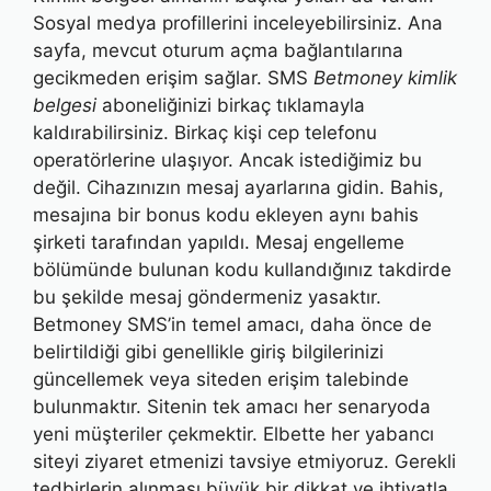
Sosyal medya profillerini inceleyebilirsiniz. Ana
sayfa, mevcut oturum açma bağlantılarına
gecikmeden erişim sağlar. SMS
Betmoney kimlik
belgesi
aboneliğinizi birkaç tıklamayla
kaldırabilirsiniz. Birkaç kişi cep telefonu
operatörlerine ulaşıyor. Ancak istediğimiz bu
değil. Cihazınızın mesaj ayarlarına gidin. Bahis,
mesajına bir bonus kodu ekleyen aynı bahis
şirketi tarafından yapıldı. Mesaj engelleme
bölümünde bulunan kodu kullandığınız takdirde
bu şekilde mesaj göndermeniz yasaktır.
Betmoney SMS’in temel amacı, daha önce de
belirtildiği gibi genellikle giriş bilgilerinizi
güncellemek veya siteden erişim talebinde
bulunmaktır. Sitenin tek amacı her senaryoda
yeni müşteriler çekmektir. Elbette her yabancı
siteyi ziyaret etmenizi tavsiye etmiyoruz. Gerekli
tedbirlerin alınması büyük bir dikkat ve ihtiyatla