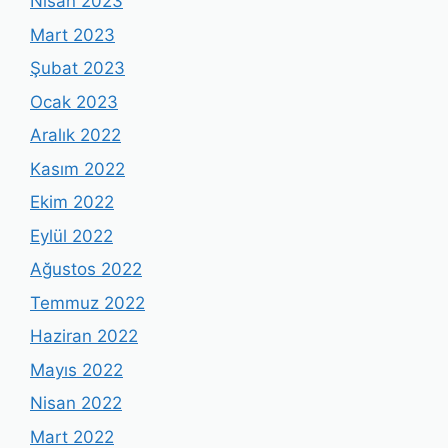
Nisan 2023
Mart 2023
Şubat 2023
Ocak 2023
Aralık 2022
Kasım 2022
Ekim 2022
Eylül 2022
Ağustos 2022
Temmuz 2022
Haziran 2022
Mayıs 2022
Nisan 2022
Mart 2022