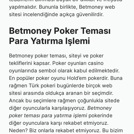
yapılmalıdır. Bununla birlikte, Betmoney web
sitesi incelendiğinde açıkça güvenilirdir.
Betmoney Poker Teması
Para Yatırma Işlemi
Betmoney poker teması, siteyi ve poker
tekliflerini kapsar. Poker oyunları casino
oyunlarında sembol olarak kabul edilmektedir.
En popüler poker oyunu Hold’em pokerdir. Buna
rağmen Türk pokeri bugünlerde birçok web
sitesi arasında oldukça aranan bir seçimdir.
Ancak bu seçimlere rağmen çoğunlukla sitede
diğer oyuncularla karşılaşıyoruz.
Betmoney
poker teması para yatırma işlemi
pokerinde
diğer oyunculara karşı rekabet etmiyoruz.
Neden? Biz onlarla rekabet etmiyoruz. Bu bizim