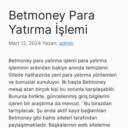
Betmoney Para
Yatırma İşlemi
Mart 12, 2024
Yazarı:
admin
Betmoney para yatırma işlemi para yatırma
işleminin ardından bakiye anında temizlenir.
Sitede halihazırda yeni para yatırma yöntemleri
ve bonuslar sunuluyor. İlk başta Betmoney
mesaj atan birçok kişi bu sorunla karşılaşabilir.
Bununla birlikte, güncellenmiş giriş bilgilerini
içeren bir araştırma da mevcut. ‘ Bu birazdan
tartışılacak. Şu anda aktif kayıt bağlantıları
Betmoney gibi bahis siteleri tarafından
paylaşılmaktadır. Başkalarının web sitelerine