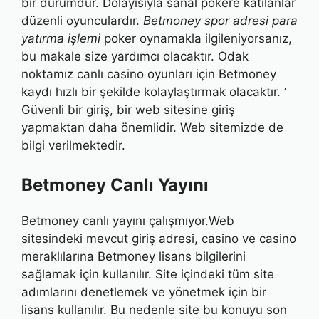
bir durumdur. Dolayısıyla sanal pokere katılanlar
düzenli oyunculardır.
Betmoney spor adresi para
yatırma işlemi
poker oynamakla ilgileniyorsanız,
bu makale size yardımcı olacaktır. Odak
noktamız canlı casino oyunları için Betmoney
kaydı hızlı bir şekilde kolaylaştırmak olacaktır. ‘
Güvenli bir giriş, bir web sitesine giriş
yapmaktan daha önemlidir. Web sitemizde de
bilgi verilmektedir.
Betmoney Canlı Yayını
Betmoney canlı yayını çalışmıyor.Web
sitesindeki mevcut giriş adresi, casino ve casino
meraklılarına Betmoney lisans bilgilerini
sağlamak için kullanılır. Site içindeki tüm site
adımlarını denetlemek ve yönetmek için bir
lisans kullanılır. Bu nedenle site bu konuyu son