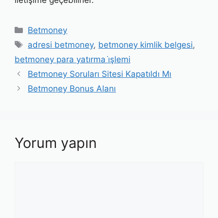
Kategoriler
Betmoney
Etiketler
adresi betmoney
,
betmoney kimlik belgesi
,
betmoney para yatırma i̇şlemi
Yazı
Betmoney Soruları Sitesi Kapatıldı Mı
dolaşımı
Betmoney Bonus Alanı
Yorum yapın
Yorum