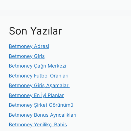
Son Yazılar
Betmoney Adresi
Betmoney Giriş
Betmoney Çağrı Merkezi
Betmoney Futbol Oranları
Betmoney Giriş Aşamaları
Betmoney En İyi Planlar
Betmoney Şirket Görünümü
Betmoney Bonus Ayrıcalıkları
Betmoney Yenilikçi Bahis