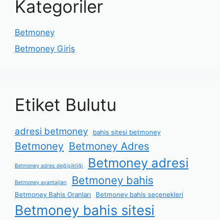
Kategoriler
Betmoney
Betmoney Giriş
Etiket Bulutu
adresi betmoney
bahis sitesi betmoney
Betmoney
Betmoney Adres
Betmoney adresi
Betmoney adres değişikliği
Betmoney bahis
Betmoney avantajları
Betmoney Bahis Oranları
Betmoney bahis seçenekleri
Betmoney bahis sitesi