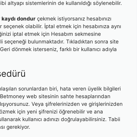
 altyapı sistemlerinin de kullanıldığı söylenebilir.
 kaydı dondur
çekmek istiyorsanız hesabınızı
eçenek olabilir. İptal etmek için hesabınıza aynı
iğinizi iptal etmek için Hesabım sekmesine
li seçeneği bulunmaktadır. Tıkladıktan sonra site
 Geri dönmek isterseniz, farklı bir kullanıcı adıyla
sedürü
laşılan sorunlardan biri, hata veren üyelik bilgileri
ya Betmoney web sitesinin sahte hesaplarından
ışıyorsunuz. Veya şifrelerinizden ve girişlerinizden
çözmek için yeni şifrenizi öğrenebilir ve ana
anarak kullanıcı adınızı doğrulayabilirsiniz. Tabii
sı gerekiyor.