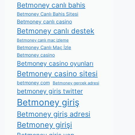
Betmoney canlı bahis
Betmoney Canlı Bahis Sitesi
Betmoney canlı casino
Betmoney canlı destek
Betmoney canlı maç izleme
Betmoney Canlı Maç İzle
Betmoney casino
Betmoney casino oyunları
Betmoney casino sitesi
betmoney com
Betmoney gerçek adresi
betmoney giris twitter
Betmoney giriş
Betmoney giriş adresi
Betmoney girişi