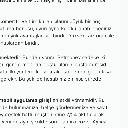
merttir ve tüm kullanıcılarını büyük bir hoş
a yatırma bonusu, oyun oynarken kullanabileceğiniz
n büyük avantajlardan biridir. Yüksek faiz oranı ile
nuslardan biridir.
kmektedir. Bundan sonra, Betmoney sadece iki
eri göndermek için oluşturulan e-posta adresidir.
attı. İki yöntemi kullanarak, istenen belgeleri kısa
 gerekir. Bu şekilde hesabınız en kısa sürede
mobil uygulama
girişi
en etkili yöntemidir. Bu
inde bulunmanıza, belge göndermenize ve kayıt
y destek hattı, müşterilerine 7/24 aktif olarak
erir ve aynı şekilde sorunlarınızı çözer. Ayrıca