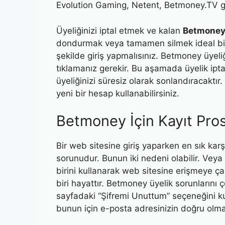
Evolution Gaming, Netent, Betmoney.TV gibi
Üyeliğinizi iptal etmek ve kalan
Betmoney
dondurmak veya tamamen silmek ideal bir s
şekilde giriş yapmalısınız. Betmoney üyel
tıklamanız gerekir. Bu aşamada üyelik ipta
üyeliğinizi süresiz olarak sonlandıracaktır.
yeni bir hesap kullanabilirsiniz.
Betmoney İçin Kayıt Pro
Bir web sitesine giriş yaparken en sık karşı
sorunudur. Bunun iki nedeni olabilir. Ve
birini kullanarak web sitesine erişmeye çal
biri hayattır. Betmoney üyelik sorunlarını 
sayfadaki “Şifremi Unuttum” seçeneğini kull
bunun için e-posta adresinizin doğru olma