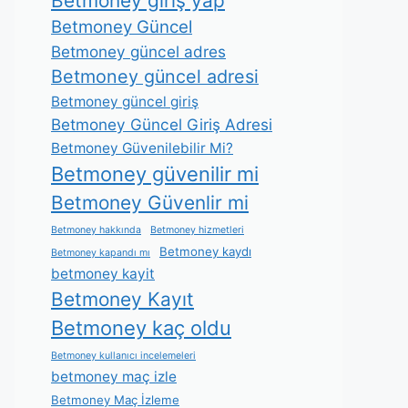
Betmoney giriş yap
Betmoney Güncel
Betmoney güncel adres
Betmoney güncel adresi
Betmoney güncel giriş
Betmoney Güncel Giriş Adresi
Betmoney Güvenilebilir Mi?
Betmoney güvenilir mi
Betmoney Güvenlir mi
Betmoney hakkında
Betmoney hizmetleri
Betmoney kaydı
Betmoney kapandı mı
betmoney kayit
Betmoney Kayıt
Betmoney kaç oldu
Betmoney kullanıcı incelemeleri
betmoney maç izle
Betmoney Maç İzleme