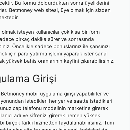
ecektir. Bu formu doldurduktan sonra üyeliklerini
rler. Betmoney web sitesi, üye olmak için sizden
ektedir.
 olmak isteyen kullanıcılar çok kısa bir form
sadece birkaç dakika sürer ve sonrasında
iniz. Öncelikle sadece bonuslarınız ile şansınızı
k için para yatırma işlemi yaparak ister sanal
ak yüksek bahis oranlarının keyfini çıkarabilirsiniz.
lama Girişi
ile Betmoney mobil uygulama girişi yapabilirler ve
onundan istedikleri her yer ve saatte istedikleri
uğunuz cep telefonu modelinin marketine girerek
llanıcı adı ve şifrenizi girerek hemen yüksek
bi birçok farklı hizmetten faydalanabilirsiniz. Tüm
ta olan site bu maçlar için canlı bahisleri de