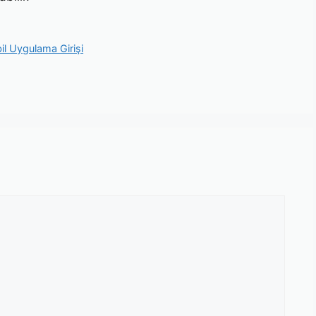
l Uygulama Girişi