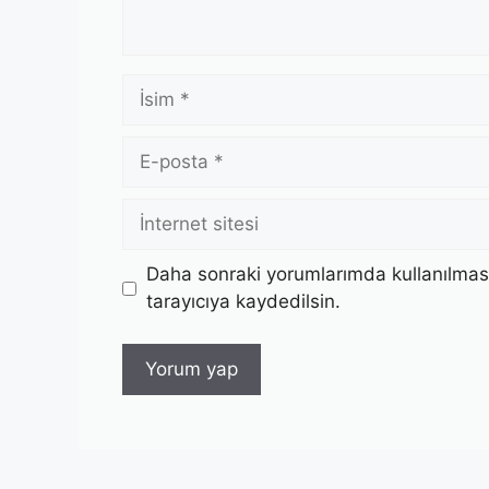
İsim
E-
posta
İnternet
sitesi
Daha sonraki yorumlarımda kullanılması
tarayıcıya kaydedilsin.