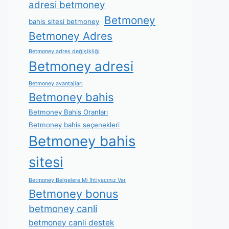
adresi betmoney
Betmoney
bahis sitesi betmoney
Betmoney Adres
Betmoney adres değişikliği
Betmoney adresi
Betmoney avantajları
Betmoney bahis
Betmoney Bahis Oranları
Betmoney bahis seçenekleri
Betmoney bahis
sitesi
Betmoney Belgelere Mi İhtiyacınız Var
Betmoney bonus
betmoney canli
betmoney canli destek