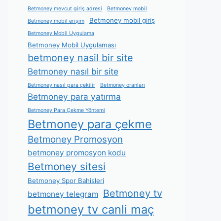
Betmoney mevcut giriş adresi
Betmoney mobil
Betmoney mobil giriş
Betmoney mobil erişim
Betmoney Mobil Uygulama
Betmoney Mobil Uygulaması
betmoney nasil bir site
Betmoney nasıl bir site
Betmoney nasıl para çekilir
Betmoney oranları
Betmoney para yatırma
Betmoney Para Çekme Yöntemi
Betmoney para çekme
Betmoney Promosyon
betmoney promosyon kodu
Betmoney sitesi
Betmoney Spor Bahisleri
Betmoney tv
betmoney telegram
betmoney tv canli maç