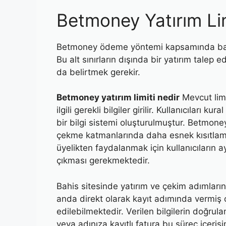
Betmoney Yatırım Lim
Betmoney ödeme yöntemi kapsamında bahis s
Bu alt sınırların dışında bir yatırım talep
da belirtmek gerekir.
Betmoney yatırım limiti nedir
Mevcut limi
ilgili gerekli bilgiler girilir. Kullanıcıları 
bir bilgi sistemi oluşturulmuştur. Betmone
çekme katmanlarında daha esnek kısıtlamala
üyelikten faydalanmak için kullanıcıların ay
çıkması gerekmektedir.
Bahis sitesinde yatırım ve çekim adımlar
anda direkt olarak kayıt adımında vermiş o
edilebilmektedir. Verilen bilgilerin doğrul
veya adınıza kayıtlı fatura bu süreç içeris