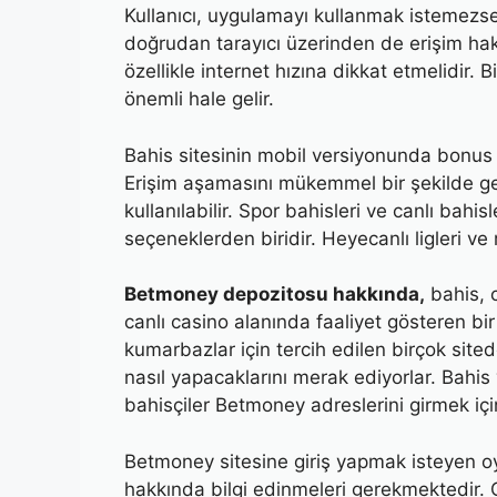
Kullanıcı, uygulamayı kullanmak istemezse
doğrudan tarayıcı üzerinden de erişim hakkı
özellikle internet hızına dikkat etmelidir. B
önemli hale gelir.
Bahis sitesinin mobil versiyonunda bonus 
Erişim aşamasını mükemmel bir şekilde geç
kullanılabilir. Spor bahisleri ve canlı bahis
seçeneklerden biridir. Heyecanlı ligleri ve
Betmoney depozitosu hakkında,
bahis, c
canlı casino alanında faaliyet gösteren bir
kumarbazlar için tercih edilen birçok sited
nasıl yapacaklarını merak ediyorlar. Bah
bahisçiler Betmoney adreslerini girmek içi
Betmoney sitesine giriş yapmak isteyen oy
hakkında bilgi edinmeleri gerekmektedir. O