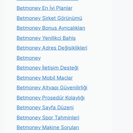
Betmoney En İyi Planlar
Betmoney Şirket Görünümü
Betmoney Bonus Ayrıcalıkları
Betmoney Yenilikçi Bahis
Betmoney Adres Değişiklikleri
Betmoney
Betmoney İletişim Desteği
Betmoney Mobil Maçlar
Betmoney Altyapı Güvenilirliği
Betmoney Prosedür Kolaylığı
Betmoney Sayfa Düzeni
Betmoney Spor Tahminleri
Betmoney Makine Soruları