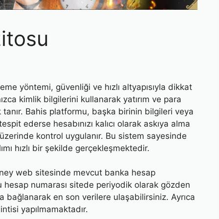
itosu
 yöntemi, güvenliği ve hızlı altyapısıyla dikkat
ızca kimlik bilgilerini kullanarak yatırım ve para
nır. Bahis platformu, başka birinin bilgileri veya
 tespit ederse hesabınızı kalıcı olarak askıya alma
i üzerinde kontrol uygulanır. Bu sistem sayesinde
lımı hızlı bir şekilde gerçekleşmektedir.
ney web sitesinde mevcut banka hesap
Bu hesap numarası sitede periyodik olarak gözden
na bağlanarak en son verilere ulaşabilirsiniz. Ayrıca
intisi yapılmamaktadır.