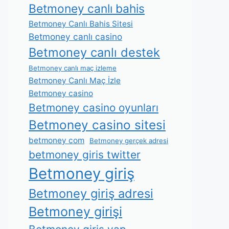
Betmoney canlı bahis
Betmoney Canlı Bahis Sitesi
Betmoney canlı casino
Betmoney canlı destek
Betmoney canlı maç izleme
Betmoney Canlı Maç İzle
Betmoney casino
Betmoney casino oyunları
Betmoney casino sitesi
betmoney com
Betmoney gerçek adresi
betmoney giris twitter
Betmoney giriş
Betmoney giriş adresi
Betmoney girişi