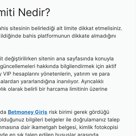
iti Nedir?
itesinin belirlediği alt limite dikkat etmelisiniz.
 edildiğinde bahis platformunun dikkate almadığını
t değiştirilirken sitenin ana sayfasında konuyla
kural güncellemeleri hakkında bilgilendirmek için aktif
y VIP hesaplarını yönetenlerin, yatırım ve para
rdan yararlandığına inanılıyor. Ayrıcalıklı
lık olarak belirli bir harcama limitinin üzerine
ında
Betmoney Giriş
risk birimi gerek gördüğü
lduğunuz bilgileri belgeler ile doğrulamanız talep
anmasına dair ikametgah belgesi, kimlik fotokopisi
inde en sık talep edilen hususlar arasında