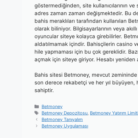
göstermediğinden, site kullanıcılarının ve
adres zaman zaman değişmektedir. Bu deği
bahis meraklıları tarafından kullanılan Be
olarak biliniyor. Bilgisayarlarının veya ak
oyuncular siteye kolayca girebilirler. Bet
aldatılmamak içindir. Bahisçilerin casino 
hile yapmaması için bu çok gereklidir. Ba
açmak için siteye giriyor. Hesabı yeniden 
Bahis sitesi Betmoney, mevcut zemininde h
son derece rekabetçi ve her yıl büyüyen,
sahiptir.
Kategoriler
Betmoney
Etiketler
Betmoney Depozitosu
,
Betmoney Yatırım Limit
Yazı
Betmoney Tanıyalım
dolaşımı
Betmoney Uygulaması