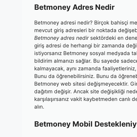
Betmoney Adres Nedir
Betmoney adresi nedir? Birçok bahisçi mev
mevcut giriş adresleri bir noktada değişeb
Betmoney adres nedir
sektördeki en deney
giriş adresi de herhangi bir zamanda değiş
istiyorsanız Betmoney sosyal medyada tak
bildirim almanızı sağlar. Bu sayede sadec
kalmayacak, aynı zamanda faaliyetleriniz, 
Bunu da öğrenebilirsiniz. Bunu da öğrenebi
Betmoney web sitesi değişmeyecektir. Giri
dağıtım değişir. Ancak site değişikliği ne
karşılaşırsanız vakit kaybetmeden canlı des
alın.
Betmoney Mobil Destekleni