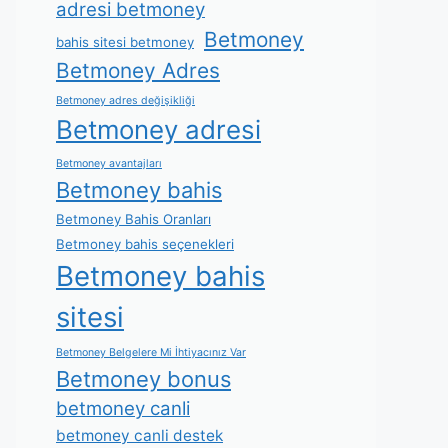
adresi betmoney
Betmoney
bahis sitesi betmoney
Betmoney Adres
Betmoney adres değişikliği
Betmoney adresi
Betmoney avantajları
Betmoney bahis
Betmoney Bahis Oranları
Betmoney bahis seçenekleri
Betmoney bahis
sitesi
Betmoney Belgelere Mi İhtiyacınız Var
Betmoney bonus
betmoney canli
betmoney canli destek