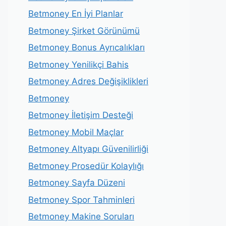
Betmoney En İyi Planlar
Betmoney Şirket Görünümü
Betmoney Bonus Ayrıcalıkları
Betmoney Yenilikçi Bahis
Betmoney Adres Değişiklikleri
Betmoney
Betmoney İletişim Desteği
Betmoney Mobil Maçlar
Betmoney Altyapı Güvenilirliği
Betmoney Prosedür Kolaylığı
Betmoney Sayfa Düzeni
Betmoney Spor Tahminleri
Betmoney Makine Soruları