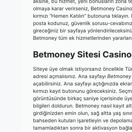
aksine, bu hizmet, yeni bonusların zorla t
olmaya karar verirseniz, Betmoney Casino 
kırmızı “Hemen Katılın” butonuna tıklayın.
posta kodunuz, güvenlik sorusu-cevabınız v
gireceğiniz bir sayfaya yönlendirileceksini
Betmoney tüm ek hizmetlerinden yararlana
Betmoney Sitesi Casino 
Siteye üye olmak istiyorsanız öncelikle Tü
adresi açmalısınız. Ana sayfayı
Betmoney s
açabilirsiniz. Ana sayfayı açtığınızda ek
kırmızı kayıt butonunu göreceksiniz. Seçme
görüntüsünde birkaç saniye içerisinde üyel
bilgileri doldurun. Betmoney nasıl kayıt alt
girdiğinizden emin olun, sağ altta yaş sınırl
bahseden kutuları işaretleyin ve depolama b
tamamladıktan sonra bir aktivasyon bağlan