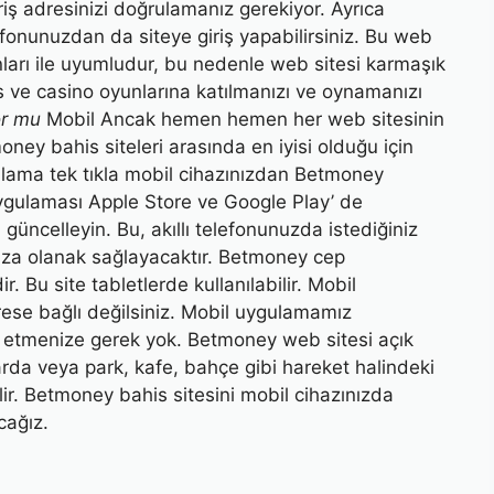
iş adresinizi doğrulamanız gerekiyor. Ayrıca
efonunuzdan da siteye giriş yapabilirsiniz. Bu web
fonları ile uyumludur, bu nedenle web sitesi karmaşık
s ve casino oyunlarına katılmanızı ve oynamanızı
or mu
Mobil Ancak hemen hemen her web sitesinin
ey bahis siteleri arasında en iyisi olduğu için
ulama tek tıkla mobil cihazınızdan Betmoney
gulaması Apple Store ve Google Play’ de
güncelleyin. Bu, akıllı telefonunuzda istediğiniz
nıza olanak sağlayacaktır. Betmoney cep
ir. Bu site tabletlerde kullanılabilir. Mobil
ese bağlı değilsiniz. Mobil uygulamamız
t etmenize gerek yok. Betmoney web sitesi açık
arda veya park, kafe, bahçe gibi hareket halindeki
ir. Betmoney bahis sitesini mobil cihazınızda
cağız.