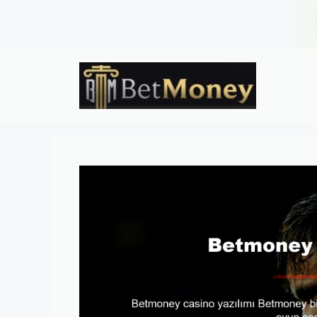
İçeriğe
atla