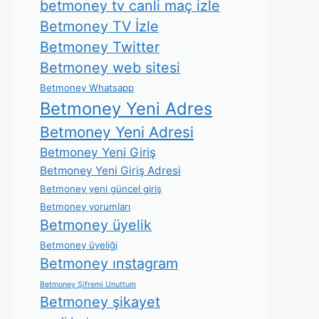
betmoney tv canli maç izle
Betmoney TV İzle
Betmoney Twitter
Betmoney web sitesi
Betmoney Whatsapp
Betmoney Yeni Adres
Betmoney Yeni Adresi
Betmoney Yeni Giriş
Betmoney Yeni Giriş Adresi
Betmoney yeni güncel giriş
Betmoney yorumları
Betmoney üyelik
Betmoney üyeliği
Betmoney ınstagram
Betmoney Şifremi Unuttum
Betmoney şikayet