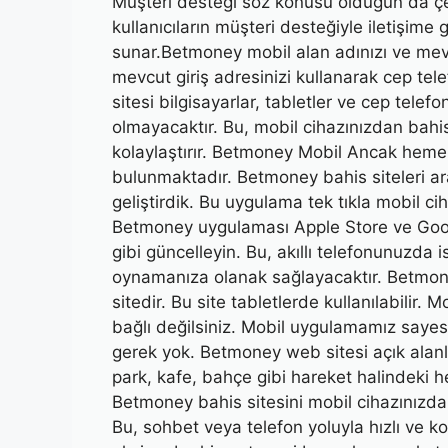
Müşteri desteği söz konusu olduğun da çev
kullanıcıların müşteri desteğiyle iletişime
sunar.Betmoney mobil alan adınızı ve mevc
mevcut giriş adresinizi kullanarak cep tel
sitesi bilgisayarlar, tabletler ve cep tele
olmayacaktır. Bu, mobil cihazınızdan bahi
kolaylaştırır. Betmoney Mobil Ancak heme
bulunmaktadır. Betmoney bahis siteleri ar
geliştirdik. Bu uygulama tek tıkla mobil 
Betmoney uygulaması Apple Store ve Goog
gibi güncelleyin. Bu, akıllı telefonunuzda i
oynamanıza olanak sağlayacaktır. Betmoney
sitedir. Bu site tabletlerde kullanılabilir
bağlı değilsiniz. Mobil uygulamamız sayes
gerek yok. Betmoney web sitesi açık alan
park, kafe, bahçe gibi hareket halindeki h
Betmoney bahis sitesini mobil cihazınızda 
Bu, sohbet veya telefon yoluyla hızlı ve kol