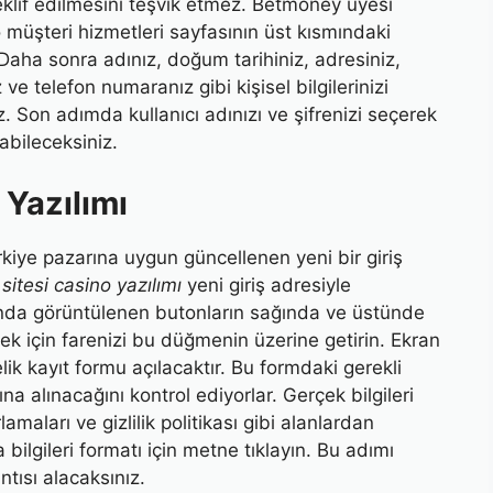
eklif edilmesini teşvik etmez. Betmoney üyesi
müşteri hizmetleri sayfasının üst kısmındaki
 Daha sonra adınız, doğum tarihiniz, adresiniz,
e telefon numaranız gibi kişisel bilgilerinizi
z. Son adımda kullanıcı adınızı ve şifrenizi seçerek
bileceksiniz.
Yazılımı
rkiye pazarına uygun güncellenen yeni bir giriş
itesi casino yazılımı
yeni giriş adresiyle
randa görüntülenen butonların sağında ve üstünde
k için farenizi bu düğmenin üzerine getirin. Ekran
ik kayıt formu açılacaktır. Bu formdaki gerekli
ına alınacağını kontrol ediyorlar. Gerçek bilgileri
amaları ve gizlilik politikası gibi alanlardan
ilgileri formatı için metne tıklayın. Bu adımı
tısı alacaksınız.