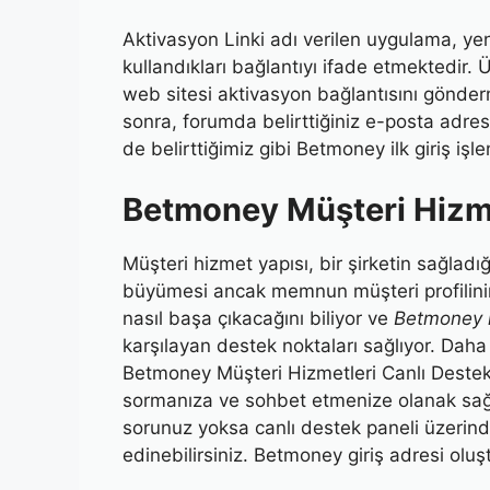
Aktivasyon Linki adı verilen uygulama, yen
kullandıkları bağlantıyı ifade etmektedir
web sitesi aktivasyon bağlantısını gönderm
sonra, forumda belirttiğiniz e-posta adres
de belirttiğimiz gibi Betmoney ilk giriş i
Betmoney Müşteri Hizme
Müşteri hizmet yapısı, bir şirketin sağladığı
büyümesi ancak memnun müşteri profilinin
nasıl başa çıkacağını biliyor ve
Betmoney m
karşılayan destek noktaları sağlıyor. Daha s
Betmoney Müşteri Hizmetleri Canlı Destek 
sormanıza ve sohbet etmenize olanak sağla
sorunuz yoksa canlı destek paneli üzerinde
edinebilirsiniz. Betmoney giriş adresi oluş