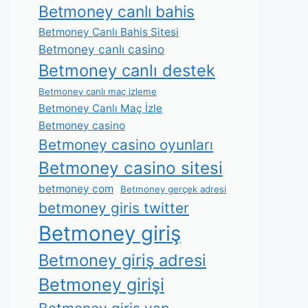
Betmoney canlı bahis
Betmoney Canlı Bahis Sitesi
Betmoney canlı casino
Betmoney canlı destek
Betmoney canlı maç izleme
Betmoney Canlı Maç İzle
Betmoney casino
Betmoney casino oyunları
Betmoney casino sitesi
betmoney com
Betmoney gerçek adresi
betmoney giris twitter
Betmoney giriş
Betmoney giriş adresi
Betmoney girişi