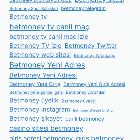
betmoney promosyon kodu
betmoney telegram
Betmoney Spor Bahisleri
Betmoney tv
betmoney tv canli maç
betmoney tv canli maç izle
Betmoney TV İzle
Betmoney Twitter
Betmoney web sitesi
Betmoney Whatsapp
Betmoney Yeni Adres
Betmoney Yeni Adresi
Betmoney Yeni Giriş
Betmoney Yeni Giriş Adresi
Betmoney yeni güncel giriş
Betmoney yorumları
Betmoney üyelik
Betmoney üyeliği
Betmoney ınstagram
Betmoney Şifremi Unuttum
Betmoney şikayet
canli betmoney
casino sitesi betmoney
giris betmoney
giris adresi betmoney