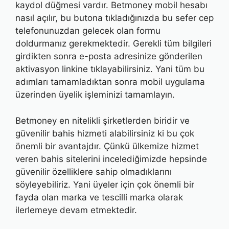
kaydol düğmesi vardır. Betmoney mobil hesabı
nasıl açılır, bu butona tıkladığınızda bu sefer cep
telefonunuzdan gelecek olan formu
doldurmanız gerekmektedir. Gerekli tüm bilgileri
girdikten sonra e-posta adresinize gönderilen
aktivasyon linkine tıklayabilirsiniz. Yani tüm bu
adımları tamamladıktan sonra mobil uygulama
üzerinden üyelik işleminizi tamamlayın.
Betmoney en nitelikli şirketlerden biridir ve
güvenilir bahis hizmeti alabilirsiniz ki bu çok
önemli bir avantajdır. Çünkü ülkemize hizmet
veren bahis sitelerini incelediğimizde hepsinde
güvenilir özelliklere sahip olmadıklarını
söyleyebiliriz. Yani üyeler için çok önemli bir
fayda olan marka ve tescilli marka olarak
ilerlemeye devam etmektedir.