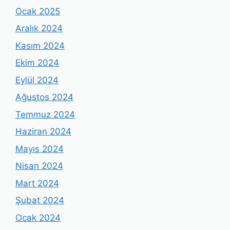
Ocak 2025
Aralık 2024
Kasım 2024
Ekim 2024
Eylül 2024
Ağustos 2024
Temmuz 2024
Haziran 2024
Mayıs 2024
Nisan 2024
Mart 2024
Şubat 2024
Ocak 2024