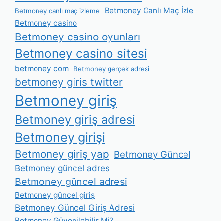
Betmoney Canlı Maç İzle
Betmoney canlı maç izleme
Betmoney casino
Betmoney casino oyunları
Betmoney casino sitesi
betmoney com
Betmoney gerçek adresi
betmoney giris twitter
Betmoney giriş
Betmoney giriş adresi
Betmoney girişi
Betmoney giriş yap
Betmoney Güncel
Betmoney güncel adres
Betmoney güncel adresi
Betmoney güncel giriş
Betmoney Güncel Giriş Adresi
Betmoney Güvenilebilir Mi?