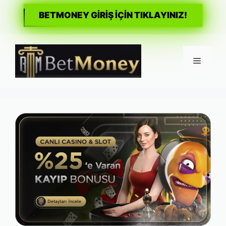
BETMONEY GİRİŞ İÇİN TIKLAYINIZ!
İçeriğe
atla
Menü