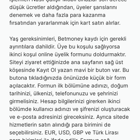
düşük ücretler aldığından, üyeler şanslarını
denemek ve daha fazla para kazanma
fırsatından yararlanmak için kart satın alırlar.
Yaş gereksinimleri, Betmoney kaydı için gerekli
ayrıntılara dahildir. Üye bu koşulu sağlıyorsa
ikinci koşul online üyelik formunu doldurmaktır.
Siteyi ziyaret ettiğinizde ana sayfanın sağ üst
köşesinde Kayıt Ol yazan mavi bir buton var. Bu
butona tıkladığınızda önünüzde küçük bir form
açılacaktır. Formun ilk bölümüne adınızı, doğum
tarihinizi, ülkenizi, telefonunuzu ve şehrinizi
girmelisiniz. Hesap bilgilerinizi girerken ikinci
bölümde kullanıcı adınızı ve şifrenizi oluşturacak
ve e-posta adresinizi gireceksiniz. Ayrıca sitede
hizmetlerin satın alındığı para birimini de
seçebilirsiniz. EUR, USD, GBP ve Türk Lirası