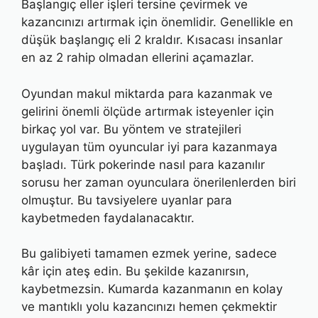
Başlangıç ​​eller işleri tersine çevirmek ve
kazancınızı artırmak için önemlidir. Genellikle en
düşük başlangıç ​​eli 2 kraldır. Kısacası insanlar
en az 2 rahip olmadan ellerini açamazlar.
Oyundan makul miktarda para kazanmak ve
gelirini önemli ölçüde artırmak isteyenler için
birkaç yol var. Bu yöntem ve stratejileri
uygulayan tüm oyuncular iyi para kazanmaya
başladı. Türk pokerinde nasıl para kazanılır
sorusu her zaman oyunculara önerilenlerden biri
olmuştur. Bu tavsiyelere uyanlar para
kaybetmeden faydalanacaktır.
Bu galibiyeti tamamen ezmek yerine, sadece
kâr için ateş edin. Bu şekilde kazanırsın,
kaybetmezsin. Kumarda kazanmanın en kolay
ve mantıklı yolu kazancınızı hemen çekmektir