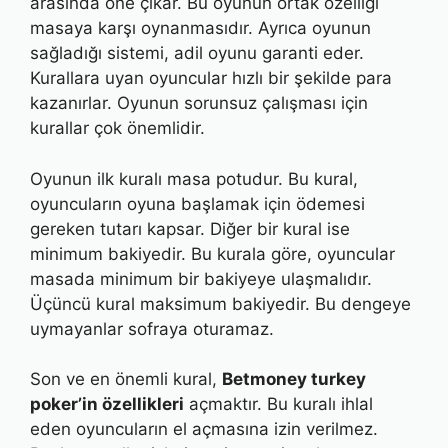
arasında öne çıkar. Bu oyunun ortak özelliği
masaya karşı oynanmasıdır. Ayrıca oyunun
sağladığı sistemi, adil oyunu garanti eder.
Kurallara uyan oyuncular hızlı bir şekilde para
kazanırlar. Oyunun sorunsuz çalışması için
kurallar çok önemlidir.
Oyunun ilk kuralı masa potudur. Bu kural,
oyuncuların oyuna başlamak için ödemesi
gereken tutarı kapsar. Diğer bir kural ise
minimum bakiyedir. Bu kurala göre, oyuncular
masada minimum bir bakiyeye ulaşmalıdır.
Üçüncü kural maksimum bakiyedir. Bu dengeye
uymayanlar sofraya oturamaz.
Son ve en önemli kural,
Betmoney turkey
poker’in özellikleri
açmaktır. Bu kuralı ihlal
eden oyuncuların el açmasına izin verilmez.