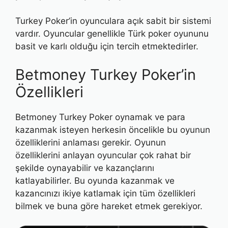
Turkey Poker’in oyunculara açık sabit bir sistemi
vardır. Oyuncular genellikle Türk poker oyununu
basit ve karlı olduğu için tercih etmektedirler.
Betmoney Turkey Poker’in
Özellikleri
Betmoney Turkey Poker oynamak ve para
kazanmak isteyen herkesin öncelikle bu oyunun
özelliklerini anlaması gerekir. Oyunun
özelliklerini anlayan oyuncular çok rahat bir
şekilde oynayabilir ve kazançlarını
katlayabilirler. Bu oyunda kazanmak ve
kazancınızı ikiye katlamak için tüm özellikleri
bilmek ve buna göre hareket etmek gerekiyor.