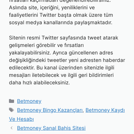
fırsatları kaçırmadan değerlendirebilirsiniz.
Aslında site, içeriğini, yeniliklerini ve
faaliyetlerini Twitter başta olmak üzere tüm
sosyal medya kanallarında paylaşmaktadır.
Sitenin resmi Twitter sayfasında tweet atarak
gelişmeleri görebilir ve fırsatları
yakalayabilirsiniz. Ayrıca güncellenen adres
değişikliğindeki tweetler yeni adresten haberdar
edilecektir. Bu kanal üzerinden sitenizle ilgili
mesajları iletebilecek ve ilgili geri bildirimleri
daha hızlı alabileceksiniz.
Kategoriler
Betmoney
Etiketler
Betmoney Bingo Kazançları
,
Betmoney Kaydı
Ve Hesabı
Yazı
Betmoney Sanal Bahis Sitesi