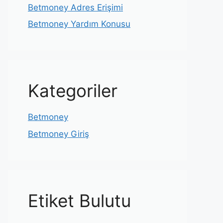
Betmoney Adres Erişimi
Betmoney Yardım Konusu
Kategoriler
Betmoney
Betmoney Giriş
Etiket Bulutu