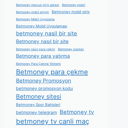
Betmoney mevcut giriş adresi
Betmoney mobil
Betmoney mobil giriş
Betmoney mobil erişim
Betmoney Mobil Uygulama
Betmoney Mobil Uygulaması
betmoney nasil bir site
Betmoney nasıl bir site
Betmoney nasıl para çekilir
Betmoney oranları
Betmoney para yatırma
Betmoney Para Çekme Yöntemi
Betmoney para çekme
Betmoney Promosyon
betmoney promosyon kodu
Betmoney sitesi
Betmoney Spor Bahisleri
Betmoney tv
betmoney telegram
betmoney tv canli maç