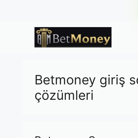
İçeriğe
atla
Betmoney giriş s
çözümleri