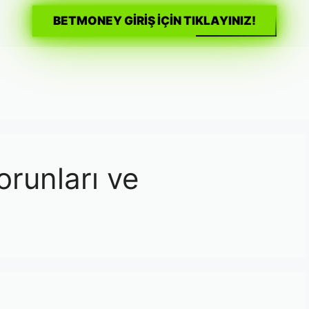
BETMONEY GİRİŞ İÇİN TIKLAYINIZ!
orunları ve