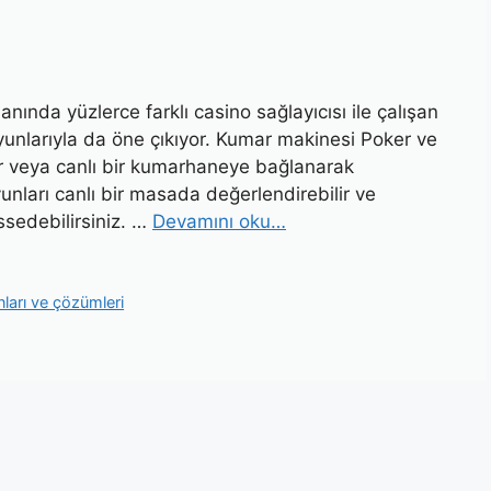
nında yüzlerce farklı casino sağlayıcısı ile çalışan
unlarıyla da öne çıkıyor. Kumar makinesi Poker ve
ilir veya canlı bir kumarhaneye bağlanarak
unları canlı bir masada değerlendirebilir ve
ssedebilirsiniz. …
Devamını oku…
ları ve çözümleri