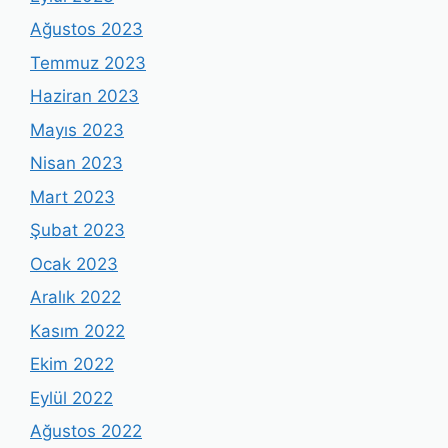
Ağustos 2023
Temmuz 2023
Haziran 2023
Mayıs 2023
Nisan 2023
Mart 2023
Şubat 2023
Ocak 2023
Aralık 2022
Kasım 2022
Ekim 2022
Eylül 2022
Ağustos 2022