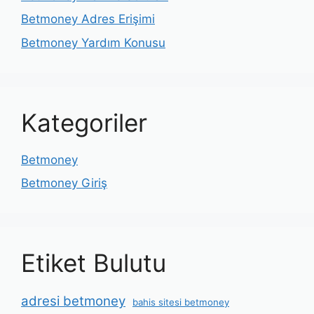
Betmoney Adres Erişimi
Betmoney Yardım Konusu
Kategoriler
Betmoney
Betmoney Giriş
Etiket Bulutu
adresi betmoney
bahis sitesi betmoney