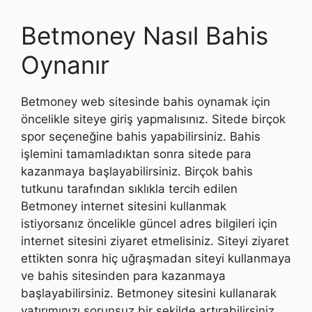
Betmoney Nasıl Bahis
Oynanır
Betmoney web sitesinde bahis oynamak için
öncelikle siteye giriş yapmalısınız. Sitede birçok
spor seçeneğine bahis yapabilirsiniz. Bahis
işlemini tamamladıktan sonra sitede para
kazanmaya başlayabilirsiniz. Birçok bahis
tutkunu tarafından sıklıkla tercih edilen
Betmoney internet sitesini kullanmak
istiyorsanız öncelikle güncel adres bilgileri için
internet sitesini ziyaret etmelisiniz. Siteyi ziyaret
ettikten sonra hiç uğraşmadan siteyi kullanmaya
ve bahis sitesinden para kazanmaya
başlayabilirsiniz. Betmoney sitesini kullanarak
yatırımınızı sorunsuz bir şekilde artırabilirsiniz.