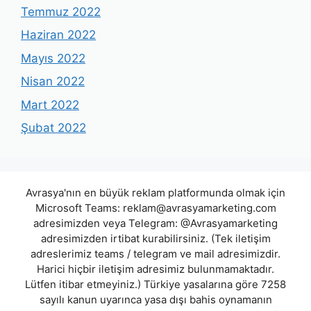
Temmuz 2022
Haziran 2022
Mayıs 2022
Nisan 2022
Mart 2022
Şubat 2022
Avrasya'nın en büyük reklam platformunda olmak için
Microsoft Teams:
reklam@avrasyamarketing.com
adresimizden veya Telegram: @Avrasyamarketing
adresimizden irtibat kurabilirsiniz. (Tek iletişim
adreslerimiz teams / telegram ve mail adresimizdir.
Harici hiçbir iletişim adresimiz bulunmamaktadır.
Lütfen itibar etmeyiniz.) Türkiye yasalarına göre 7258
sayılı kanun uyarınca yasa dışı bahis oynamanın