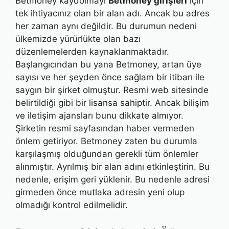
Betmoney kaydolmayı
Betmoney girişleri
için
tek ihtiyacınız olan bir alan adı. Ancak bu adres
her zaman aynı değildir. Bu durumun nedeni
ülkemizde yürürlükte olan bazı
düzenlemelerden kaynaklanmaktadır.
Başlangıcından bu yana Betmoney, artan üye
sayısı ve her şeyden önce sağlam bir itibarı ile
saygın bir şirket olmuştur. Resmi web sitesinde
belirtildiği gibi bir lisansa sahiptir. Ancak bilişim
ve iletişim ajansları bunu dikkate almıyor.
Şirketin resmi sayfasından haber vermeden
önlem getiriyor. Betmoney zaten bu durumla
karşılaşmış olduğundan gerekli tüm önlemler
alınmıştır. Ayrılmış bir alan adını etkinleştirin. Bu
nedenle, erişim geri yüklenir. Bu nedenle adresi
girmeden önce mutlaka adresin yeni olup
olmadığı kontrol edilmelidir.