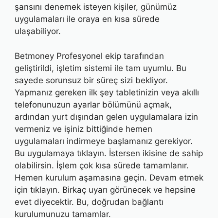
şansını denemek isteyen kişiler, günümüz
uygulamaları ile oraya en kısa sürede
ulaşabiliyor.
Betmoney Profesyonel ekip tarafından
geliştirildi, işletim sistemi ile tam uyumlu. Bu
sayede sorunsuz bir süreç sizi bekliyor.
Yapmanız gereken ilk şey tabletinizin veya akıllı
telefonunuzun ayarlar bölümünü açmak,
ardından yurt dışından gelen uygulamalara izin
vermeniz ve işiniz bittiğinde hemen
uygulamaları indirmeye başlamanız gerekiyor.
Bu uygulamaya tıklayın. İstersen ikisine de sahip
olabilirsin. İşlem çok kısa sürede tamamlanır.
Hemen kurulum aşamasına geçin. Devam etmek
için tıklayın. Birkaç uyarı görünecek ve hepsine
evet diyecektir. Bu, doğrudan bağlantı
kurulumunuzu tamamlar.