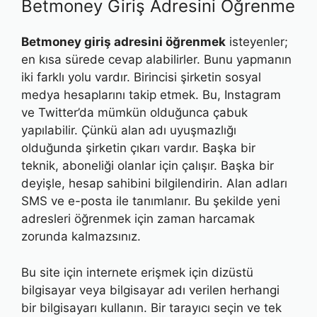
Betmoney Giriş Adresini Öğrenme
Betmoney giriş adresini öğrenmek
isteyenler;
en kısa sürede cevap alabilirler. Bunu yapmanın
iki farklı yolu vardır. Birincisi şirketin sosyal
medya hesaplarını takip etmek. Bu, Instagram
ve Twitter’da mümkün olduğunca çabuk
yapılabilir. Çünkü alan adı uyuşmazlığı
olduğunda şirketin çıkarı vardır. Başka bir
teknik, aboneliği olanlar için çalışır. Başka bir
deyişle, hesap sahibini bilgilendirin. Alan adları
SMS ve e-posta ile tanımlanır. Bu şekilde yeni
adresleri öğrenmek için zaman harcamak
zorunda kalmazsınız.
Bu site için internete erişmek için dizüstü
bilgisayar veya bilgisayar adı verilen herhangi
bir bilgisayarı kullanın. Bir tarayıcı seçin ve tek