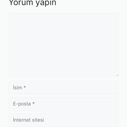
Yorum yapın
Yorum
İsim
E-
posta
İnternet
sitesi