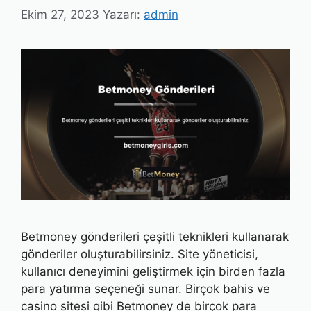
Ekim 27, 2023
Yazarı:
admin
Betmoney gönderileri çeşitli teknikleri kullanarak
gönderiler oluşturabilirsiniz. Site yöneticisi,
kullanıcı deneyimini geliştirmek için birden fazla
para yatırma seçeneği sunar. Birçok bahis ve
casino sitesi gibi Betmoney de birçok para