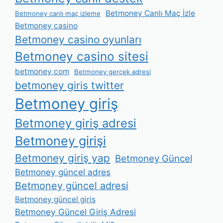
Betmoney Canlı Maç İzle
Betmoney canlı maç izleme
Betmoney casino
Betmoney casino oyunları
Betmoney casino sitesi
betmoney com
Betmoney gerçek adresi
betmoney giris twitter
Betmoney giriş
Betmoney giriş adresi
Betmoney girişi
Betmoney giriş yap
Betmoney Güncel
Betmoney güncel adres
Betmoney güncel adresi
Betmoney güncel giriş
Betmoney Güncel Giriş Adresi