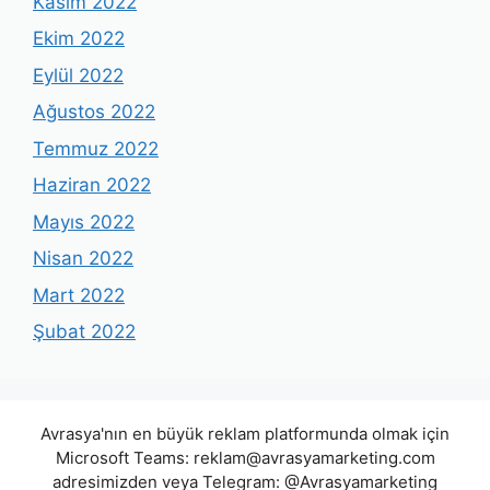
Kasım 2022
Ekim 2022
Eylül 2022
Ağustos 2022
Temmuz 2022
Haziran 2022
Mayıs 2022
Nisan 2022
Mart 2022
Şubat 2022
Avrasya'nın en büyük reklam platformunda olmak için
Microsoft Teams:
reklam@avrasyamarketing.com
adresimizden veya Telegram: @Avrasyamarketing