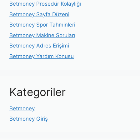
Betmoney Prosedür Kolaylığı
Betmoney Sayfa Düzeni
Betmoney Spor Tahminleri
Betmoney Makine Soruları
Betmoney Adres Erişimi
Betmoney Yardım Konusu
Kategoriler
Betmoney
Betmoney Giriş