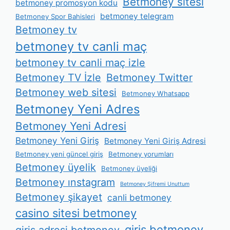
Betmoney sitesi
betmoney promosyon kodu
betmoney telegram
Betmoney Spor Bahisleri
Betmoney tv
betmoney tv canli maç
betmoney tv canli maç izle
Betmoney TV İzle
Betmoney Twitter
Betmoney web sitesi
Betmoney Whatsapp
Betmoney Yeni Adres
Betmoney Yeni Adresi
Betmoney Yeni Giriş
Betmoney Yeni Giriş Adresi
Betmoney yeni güncel giriş
Betmoney yorumları
Betmoney üyelik
Betmoney üyeliği
Betmoney ınstagram
Betmoney Şifremi Unuttum
Betmoney şikayet
canli betmoney
casino sitesi betmoney
giris betmoney