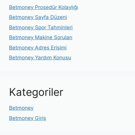
Betmoney Prosedür Kolaylığı
Betmoney Sayfa Düzeni
Betmoney Spor Tahminleri
Betmoney Makine Soruları
Betmoney Adres Erişimi
Betmoney Yardım Konusu
Kategoriler
Betmoney
Betmoney Giriş