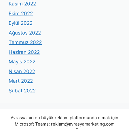
Kasım 2022
Ekim 2022
Eylül 2022
Ağustos 2022
Temmuz 2022
Haziran 2022
Mayıs 2022
Nisan 2022
Mart 2022
Şubat 2022
Avrasya'nın en büyük reklam platformunda olmak için
Microsoft Teams:
reklam@avrasyamarketing.com