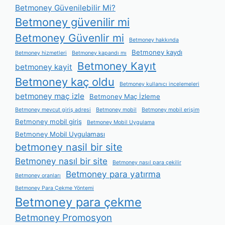
Betmoney Güvenilebilir Mi?
Betmoney güvenilir mi
Betmoney Güvenlir mi
Betmoney hakkında
Betmoney kaydı
Betmoney hizmetleri
Betmoney kapandı mı
Betmoney Kayıt
betmoney kayit
Betmoney kaç oldu
Betmoney kullanıcı incelemeleri
betmoney maç izle
Betmoney Maç İzleme
Betmoney mevcut giriş adresi
Betmoney mobil
Betmoney mobil erişim
Betmoney mobil giriş
Betmoney Mobil Uygulama
Betmoney Mobil Uygulaması
betmoney nasil bir site
Betmoney nasıl bir site
Betmoney nasıl para çekilir
Betmoney para yatırma
Betmoney oranları
Betmoney Para Çekme Yöntemi
Betmoney para çekme
Betmoney Promosyon