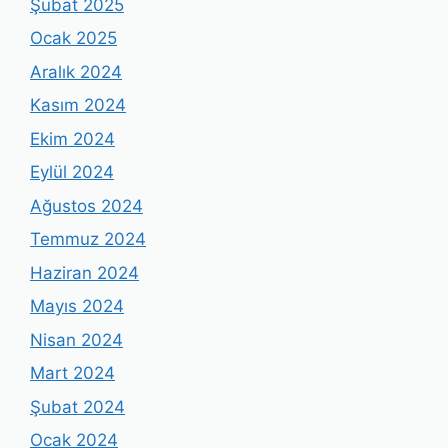
Şubat 2025
Ocak 2025
Aralık 2024
Kasım 2024
Ekim 2024
Eylül 2024
Ağustos 2024
Temmuz 2024
Haziran 2024
Mayıs 2024
Nisan 2024
Mart 2024
Şubat 2024
Ocak 2024