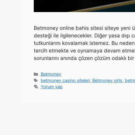
Betmoney online bahis sitesi siteye yeni ü
desteği ile ilgilenecekler. Diğer yasa dışı 
tutkunlarını kovalamak istemez. Bu nedenl
tercih etmekte ve oynamaya devam etmek 
sorunlarını anında çözen çözüm odaklı bir
Kategoriler
Betmoney
Etiketler
betmoney casino siteleri
,
Betmoney giriş
,
betm
Yorum yap