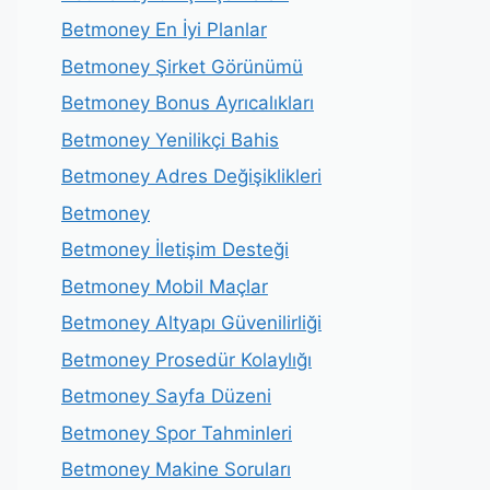
Betmoney En İyi Planlar
Betmoney Şirket Görünümü
Betmoney Bonus Ayrıcalıkları
Betmoney Yenilikçi Bahis
Betmoney Adres Değişiklikleri
Betmoney
Betmoney İletişim Desteği
Betmoney Mobil Maçlar
Betmoney Altyapı Güvenilirliği
Betmoney Prosedür Kolaylığı
Betmoney Sayfa Düzeni
Betmoney Spor Tahminleri
Betmoney Makine Soruları