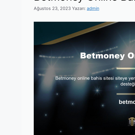
Ağustos 23, 2023
Yazarı:
admin