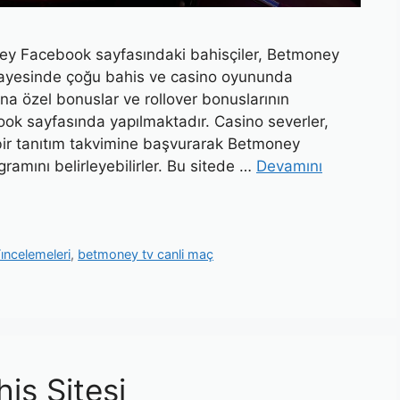
ney Facebook sayfasındaki bahisçiler, Betmoney
sayesinde çoğu bahis ve casino oyununda
na özel bonuslar ve rollover bonuslarının
ok sayfasında yapılmaktadır. Casino severler,
bir tanıtım takvimine başvurarak Betmoney
amını belirleyebilirler. Bu sitede …
Devamını
i̇ncelemeleri
,
betmoney tv canli maç
is Sitesi