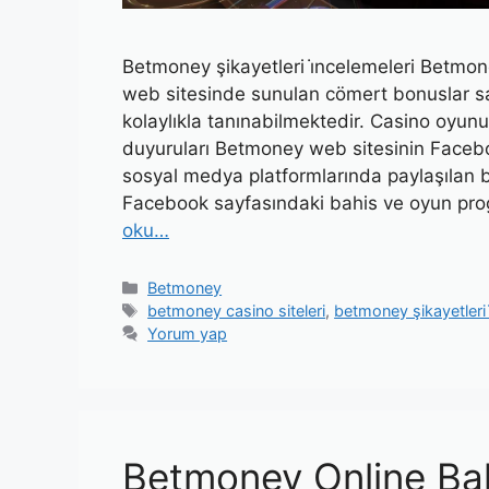
Betmoney şikayetleri i̇ncelemeleri Betmo
web sitesinde sunulan cömert bonuslar 
kolaylıkla tanınabilmektedir. Casino oyunu
duyuruları Betmoney web sitesinin Facebo
sosyal medya platformlarında paylaşılan 
Facebook sayfasındaki bahis ve oyun progr
oku…
Kategoriler
Betmoney
Etiketler
betmoney casino siteleri
,
betmoney şikayetleri 
Yorum yap
Betmoney Online Bah