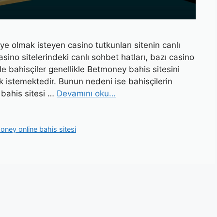
ye olmak isteyen casino tutkunları sitenin canlı
casino sitelerindeki canlı sohbet hatları, bazı casino
e bahisçiler genellikle Betmoney bahis sitesini
istemektedir. Bunun nedeni ise bahisçilerin
 bahis sitesi …
Devamını oku…
oney online bahis sitesi