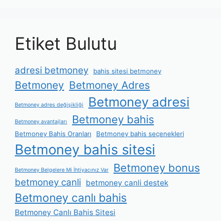
Etiket Bulutu
adresi betmoney
bahis sitesi betmoney
Betmoney
Betmoney Adres
Betmoney adresi
Betmoney adres değişikliği
Betmoney bahis
Betmoney avantajları
Betmoney Bahis Oranları
Betmoney bahis seçenekleri
Betmoney bahis sitesi
Betmoney bonus
Betmoney Belgelere Mi İhtiyacınız Var
betmoney canli
betmoney canli destek
Betmoney canlı bahis
Betmoney Canlı Bahis Sitesi