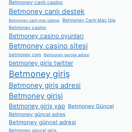
Betmoney canlı casino
Betmoney canlı destek
Betmoney Canlı Maç İzle
Betmoney canlı maç izleme
Betmoney casino
Betmoney casino oyunları
Betmoney casino sitesi
betmoney com
Betmoney gerçek adresi
betmoney giris twitter
Betmoney giriş
Betmoney giriş adresi
Betmoney girişi
Betmoney giriş yap
Betmoney Güncel
Betmoney güncel adres
Betmoney güncel adresi
Betmoney güncel giriş