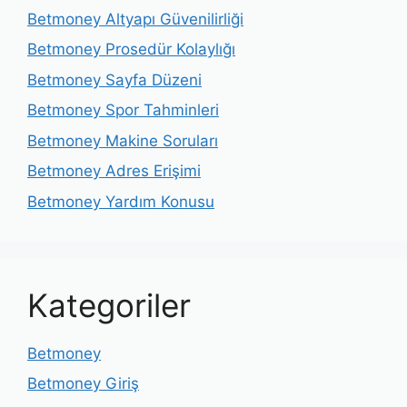
Betmoney Altyapı Güvenilirliği
Betmoney Prosedür Kolaylığı
Betmoney Sayfa Düzeni
Betmoney Spor Tahminleri
Betmoney Makine Soruları
Betmoney Adres Erişimi
Betmoney Yardım Konusu
Kategoriler
Betmoney
Betmoney Giriş