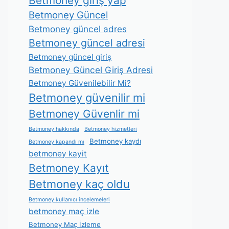
Betmoney giriş yap
Betmoney Güncel
Betmoney güncel adres
Betmoney güncel adresi
Betmoney güncel giriş
Betmoney Güncel Giriş Adresi
Betmoney Güvenilebilir Mi?
Betmoney güvenilir mi
Betmoney Güvenlir mi
Betmoney hakkında
Betmoney hizmetleri
Betmoney kaydı
Betmoney kapandı mı
betmoney kayit
Betmoney Kayıt
Betmoney kaç oldu
Betmoney kullanıcı incelemeleri
betmoney maç izle
Betmoney Maç İzleme