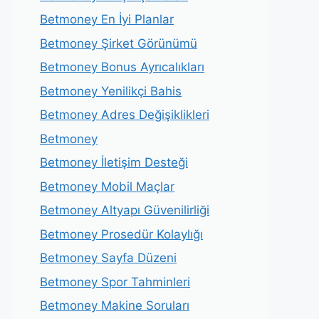
Betmoney En İyi Planlar
Betmoney Şirket Görünümü
Betmoney Bonus Ayrıcalıkları
Betmoney Yenilikçi Bahis
Betmoney Adres Değişiklikleri
Betmoney
Betmoney İletişim Desteği
Betmoney Mobil Maçlar
Betmoney Altyapı Güvenilirliği
Betmoney Prosedür Kolaylığı
Betmoney Sayfa Düzeni
Betmoney Spor Tahminleri
Betmoney Makine Soruları