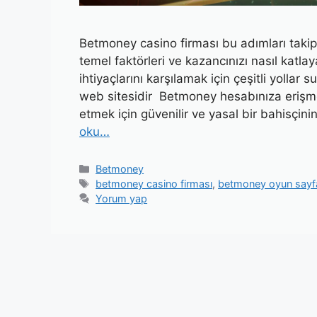
Betmoney casino firması bu adımları takip
temel faktörleri ve kazancınızı nasıl katla
ihtiyaçlarını karşılamak için çeşitli yolla
web sitesidir Betmoney hesabınıza erişmek iç
etmek için güvenilir ve yasal bir bahisçi
oku…
Kategoriler
Betmoney
Etiketler
betmoney casino firması
,
betmoney oyun sayf
Yorum yap