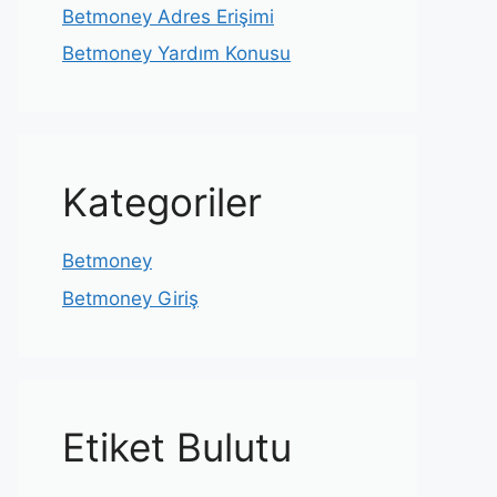
Betmoney Adres Erişimi
Betmoney Yardım Konusu
Kategoriler
Betmoney
Betmoney Giriş
Etiket Bulutu