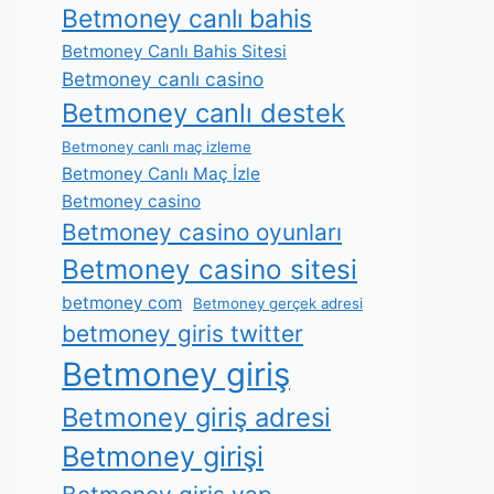
Betmoney canlı bahis
Betmoney Canlı Bahis Sitesi
Betmoney canlı casino
Betmoney canlı destek
Betmoney canlı maç izleme
Betmoney Canlı Maç İzle
Betmoney casino
Betmoney casino oyunları
Betmoney casino sitesi
betmoney com
Betmoney gerçek adresi
betmoney giris twitter
Betmoney giriş
Betmoney giriş adresi
Betmoney girişi