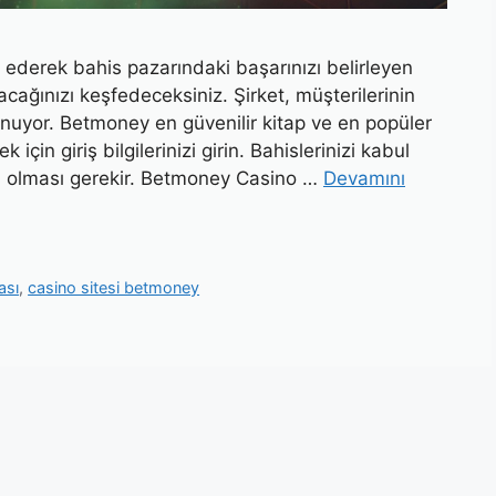
 ederek bahis pazarındaki başarınızı belirleyen
yacağınızı keşfedeceksiniz. Şirket, müşterilerinin
r sunuyor. Betmoney en güvenilir kitap ve en popüler
in giriş bilgilerinizi girin. Bahislerinizi kabul
nin olması gerekir. Betmoney Casino …
Devamını
ası
,
casino sitesi betmoney