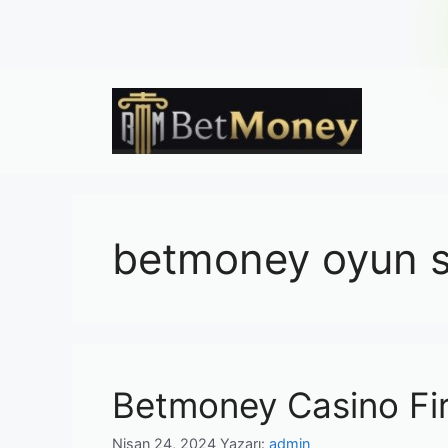
İçeriğe
atla
betmoney oyun s
Betmoney Casino Fi
Nisan 24, 2024
Yazarı:
admin