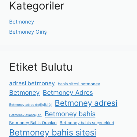
Kategoriler
Betmoney
Betmoney Giriş
Etiket Bulutu
adresi betmoney
bahis sitesi betmoney
Betmoney
Betmoney Adres
Betmoney adresi
Betmoney adres değişikliği
Betmoney bahis
Betmoney avantajları
Betmoney Bahis Oranları
Betmoney bahis seçenekleri
Betmoney bahis sitesi