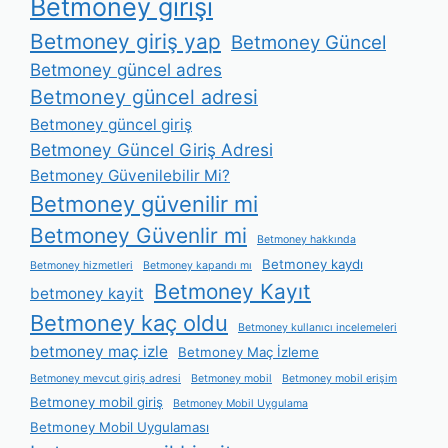
Betmoney girişi
Betmoney giriş yap
Betmoney Güncel
Betmoney güncel adres
Betmoney güncel adresi
Betmoney güncel giriş
Betmoney Güncel Giriş Adresi
Betmoney Güvenilebilir Mi?
Betmoney güvenilir mi
Betmoney Güvenlir mi
Betmoney hakkında
Betmoney kaydı
Betmoney hizmetleri
Betmoney kapandı mı
Betmoney Kayıt
betmoney kayit
Betmoney kaç oldu
Betmoney kullanıcı incelemeleri
betmoney maç izle
Betmoney Maç İzleme
Betmoney mevcut giriş adresi
Betmoney mobil
Betmoney mobil erişim
Betmoney mobil giriş
Betmoney Mobil Uygulama
Betmoney Mobil Uygulaması