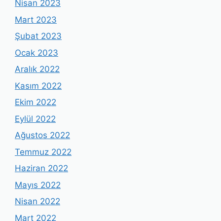
Nisan 2023
Mart 2023
Şubat 2023
Ocak 2023
Aralık 2022
Kasım 2022
Ekim 2022
Eylül 2022
Ağustos 2022
Temmuz 2022
Haziran 2022
Mayıs 2022
Nisan 2022
Mart 2022