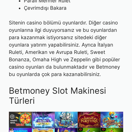
Paralı Mermer Rulet
Çevrimdışı Bakara
Sitenin casino bölümü oyunlardır. Diğer casino
oyunlarına ilgi duyuyorsanız ve bu oyunlardan
para kazanmak istiyorsanız sitedeki diğer
oyunlara yatırım yapabilirsiniz. Ayrıca İtalyan
Ruleti, Amerikan ve Avrupa Ruleti, Sweet
Bonanza, Omaha High ve Zeppelin gibi popüler
casino oyunları da bulunmaktadır ve Betmoney
bu oyunlarda çok para kazanabilirsiniz.
Betmoney Slot Makinesi
Türleri