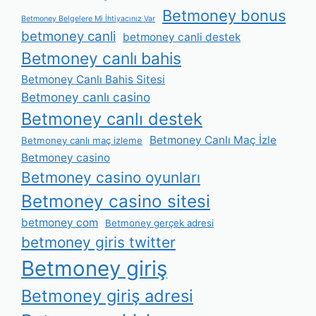
Betmoney bonus
Betmoney Belgelere Mi İhtiyacınız Var
betmoney canli
betmoney canli destek
Betmoney canlı bahis
Betmoney Canlı Bahis Sitesi
Betmoney canlı casino
Betmoney canlı destek
Betmoney Canlı Maç İzle
Betmoney canlı maç izleme
Betmoney casino
Betmoney casino oyunları
Betmoney casino sitesi
betmoney com
Betmoney gerçek adresi
betmoney giris twitter
Betmoney giriş
Betmoney giriş adresi