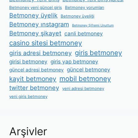
Betmoney yeni güncel giriş
Betmoney yorumları
Betmoney üyelik
Betmoney üyeliği
Betmoney ınstagram
Betmoney Şifremi Unuttum
Betmoney şikayet
canli betmoney
casino sitesi betmoney
giris betmoney
giris adresi betmoney
girisi betmoney
giris yap betmoney
güncel betmoney
güncel adresi betmoney
mobil betmoney
kayit betmoney
twitter betmoney
yeni adresi betmoney
yeni giris betmoney
Arşivler