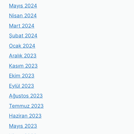
Mayıs 2024
Nisan 2024
Mart 2024
Şubat 2024
Ocak 2024
Aralık 2023
Kasım 2023
Ekim 2023
Eylül 2023
Ağustos 2023
Temmuz 2023
Haziran 2023
Mayıs 2023