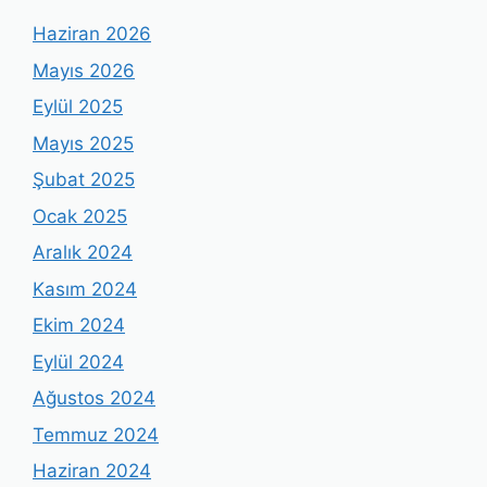
Haziran 2026
Mayıs 2026
Eylül 2025
Mayıs 2025
Şubat 2025
Ocak 2025
Aralık 2024
Kasım 2024
Ekim 2024
Eylül 2024
Ağustos 2024
Temmuz 2024
Haziran 2024