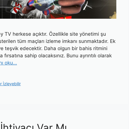
 TV herkese açıktır. Özellikle site yönetimi şu
sterilen tüm maçları izleme imkanı sunmaktadır. Ek
ye teşvik edecektir. Daha olgun bir bahis ritmini
fırsatına sahip olacaksınız. Bunu ayrıntılı olarak
nı oku…
 İzleyebilir
htiyacı Var Mı