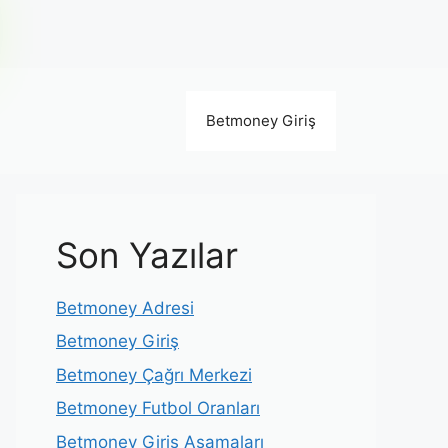
Betmoney Giriş
Son Yazılar
Betmoney Adresi
Betmoney Giriş
Betmoney Çağrı Merkezi
Betmoney Futbol Oranları
Betmoney Giriş Aşamaları