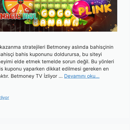
kazanma stratejileri Betmoney aslında bahisçinin
ahisçi bahis kuponunu doldurursa, bu siteyi
eneyimi elde etmek temelde sorun değil. Bu yönleri
is kuponu yaparken dikkat edilmesi gereken en
aktır. Betmoney TV İzliyor …
Devamını oku…
liyor