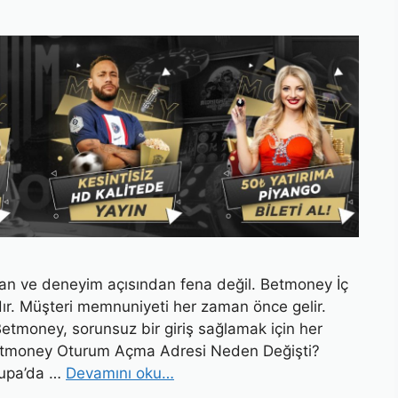
an ve deneyim açısından fena değil. Betmoney İç
dır. Müşteri memnuniyeti her zaman önce gelir.
tmoney, sorunsuz bir giriş sağlamak için her
 Betmoney Oturum Açma Adresi Neden Değişti?
rupa’da …
Devamını oku…