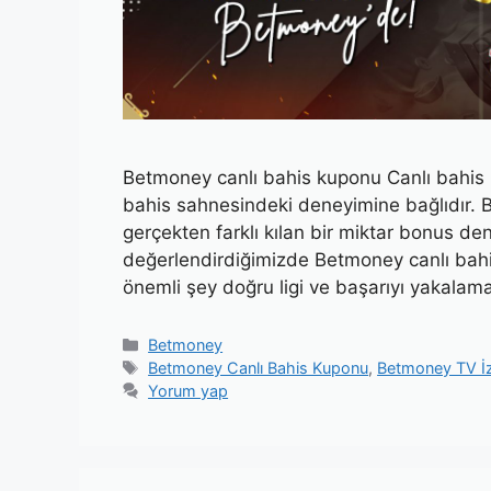
Betmoney canlı bahis kuponu Canlı bahis 
bahis sahnesindeki deneyimine bağlıdır. B
gerçekten farklı kılan bir miktar bonus d
değerlendirdiğimizde Betmoney canlı bah
önemli şey doğru ligi ve başarıyı yakalam
Kategoriler
Betmoney
Etiketler
Betmoney Canlı Bahis Kuponu
,
Betmoney TV İz
Yorum yap