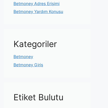
Betmoney Adres Erişimi
Betmoney Yardım Konusu
Kategoriler
Betmoney
Betmoney Giriş
Etiket Bulutu