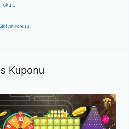
ı oku…
Şikâyet Konusu
is Kuponu