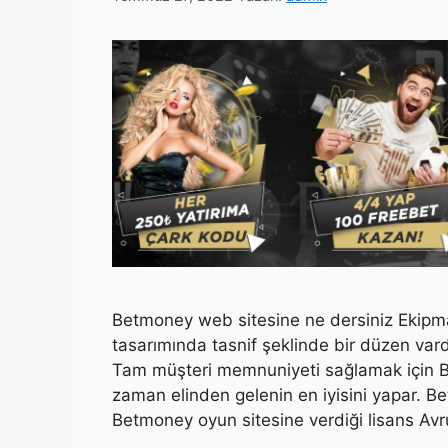
Betmoney web sitesine ne dersiniz Ekipm
tasarımında tasnif şeklinde bir düzen var
Tam müşteri memnuniyeti sağlamak için Be
zaman elinden gelenin en iyisini yapar.
Betmoney oyun sitesine verdiği lisans Av