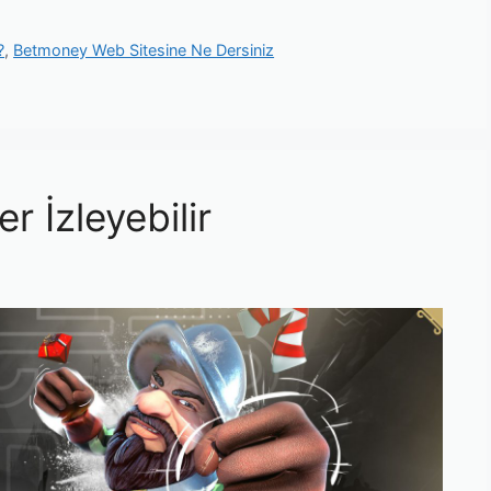
?
,
Betmoney Web Sitesine Ne Dersiniz
r İzleyebilir