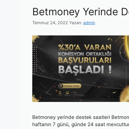
Betmoney Yerinde De
Temmuz 24, 2022
Yazarı:
admin
Betmoney yerinde destek saatleri Betmon
haftanın 7 günü, günde 24 saat mevcuttu